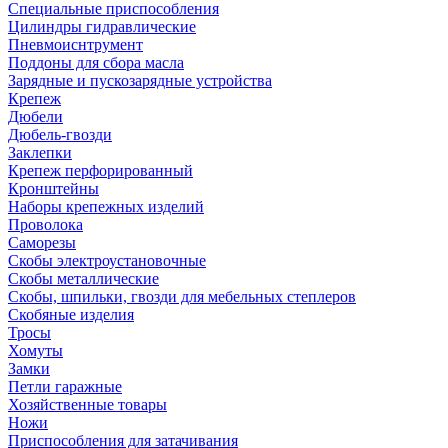
Специальные приспособления
Цилиндры гидравлические
Пневмоиснтрумент
Поддоны для сбора масла
Зарядные и пускозарядные устройства
Крепеж
Дюбели
Дюбель-гвозди
Заклепки
Крепеж перфорированный
Кронштейны
Наборы крепежных изделий
Проволока
Саморезы
Скобы электроустановочные
Скобы металлические
Скобы, шпильки, гвозди для мебельных степлеров
Скобяные изделия
Тросы
Хомуты
Замки
Петли гаражные
Хозяйственные товары
Ножи
Приспособления для затачивания