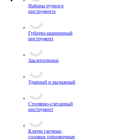
Наборы ручного
инструмента
Губцево-шарнирный
инструмент
Заклепочники
Ударный и рычажный
Столярно-слесарный
инструмент
Ключи гаечные,
головки торцовочные