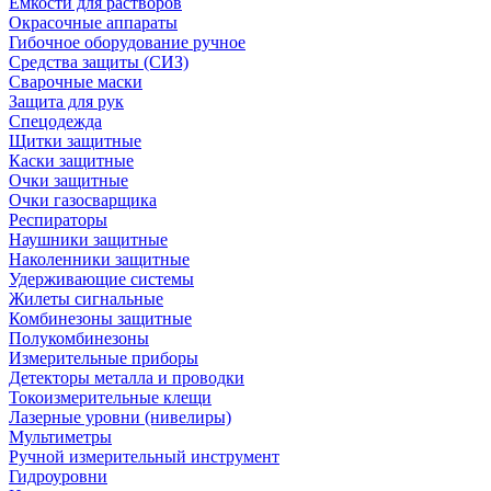
Емкости для растворов
Окрасочные аппараты
Гибочное оборудование ручное
Средства защиты (СИЗ)
Сварочные маски
Защита для рук
Спецодежда
Щитки защитные
Каски защитные
Очки защитные
Очки газосварщика
Респираторы
Наушники защитные
Наколенники защитные
Удерживающие системы
Жилеты сигнальные
Комбинезоны защитные
Полукомбинезоны
Измерительные приборы
Детекторы металла и проводки
Токоизмерительные клещи
Лазерные уровни (нивелиры)
Мультиметры
Ручной измерительный инструмент
Гидроуровни