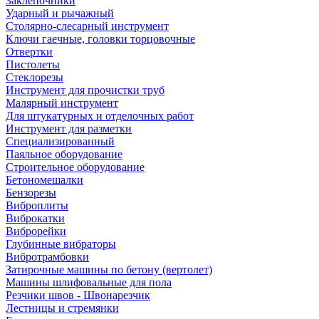
Заклепочники
Ударный и рычажный
Столярно-слесарный инструмент
Ключи гаечные, головки торцовочные
Отвертки
Пистолеты
Стеклорезы
Инструмент для прочистки труб
Малярный инструмент
Для штукатурных и отделочных работ
Инструмент для разметки
Специализированный
Паяльное оборудование
Строительное оборудование
Бетономешалки
Бензорезы
Виброплиты
Виброкатки
Виброрейки
Глубинные вибраторы
Вибротрамбовки
Затирочные машины по бетону (вертолет)
Машины шлифовальные для пола
Резчики швов - Швонарезчик
Лестницы и стремянки