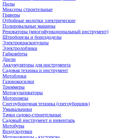
Пилы
Миксеры строительные
Граверы
Отбойные молотки электрические
Полировальные машины
Реноваторы (многофункциональный инструмент)
Штроборезы и бороздоделы
Электрокраскопульты
Электролобзики
Гайковёрты
Дрели
Аккумуляторы для инструмента
Садовая техника и инструмент
Мотоблоки
Газонокосилки
Триммеры
Мотокультиваторы
Мотопомпы
Снегоуборочная техника (снегоуборщик)
Умывальники
Тачки садово-строительные
Садовый инструмент и инвентарь
Мотобуры
Воздуходувки
Мотоножницы - кусторезы