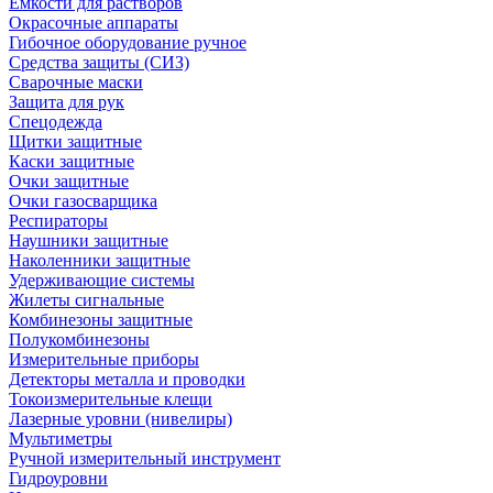
Емкости для растворов
Окрасочные аппараты
Гибочное оборудование ручное
Средства защиты (СИЗ)
Сварочные маски
Защита для рук
Спецодежда
Щитки защитные
Каски защитные
Очки защитные
Очки газосварщика
Респираторы
Наушники защитные
Наколенники защитные
Удерживающие системы
Жилеты сигнальные
Комбинезоны защитные
Полукомбинезоны
Измерительные приборы
Детекторы металла и проводки
Токоизмерительные клещи
Лазерные уровни (нивелиры)
Мультиметры
Ручной измерительный инструмент
Гидроуровни