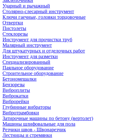
Заклепочники
Ударный и рычажный
Столярно-слесарный инструмент
Ключи гаечные, головки торцовочные
Отвертки
Пистолеты
Стеклорезы
Инструмент для прочистки труб
Малярный инструмент
Для штукатурных и отделочных работ
Инструмент для разметки
Специализированный
Паяльное оборудование
Строительное оборудование
Бетономешалки
Бензорезы
Виброплиты
Виброкатки
Виброрейки
Глубинные вибраторы
Вибротрамбовки
Затирочные машины по бетону (вертолет)
Машины шлифовальные для пола
Резчики швов - Швонарезчик
Лестницы и стремянки