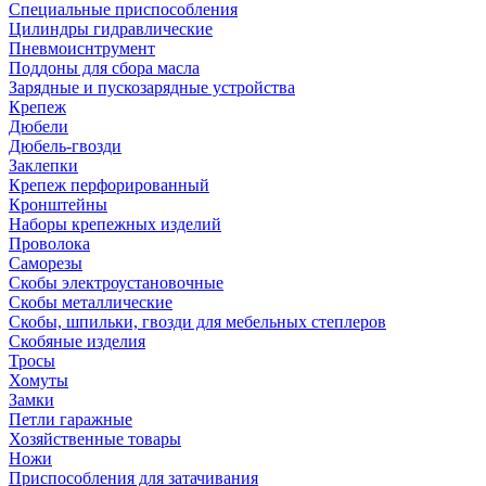
Специальные приспособления
Цилиндры гидравлические
Пневмоиснтрумент
Поддоны для сбора масла
Зарядные и пускозарядные устройства
Крепеж
Дюбели
Дюбель-гвозди
Заклепки
Крепеж перфорированный
Кронштейны
Наборы крепежных изделий
Проволока
Саморезы
Скобы электроустановочные
Скобы металлические
Скобы, шпильки, гвозди для мебельных степлеров
Скобяные изделия
Тросы
Хомуты
Замки
Петли гаражные
Хозяйственные товары
Ножи
Приспособления для затачивания