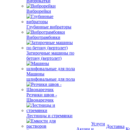
Виброкатки
Виброрейки
Глубинные вибраторы
Вибротрамбовки
Затирочные машины по
бетону (вертолет)
Машины
шлифовальные для пола
Резчики швов -
Швонарезчик
Лестницы и стремянки
Услуги
Доставка
Акции
и
К