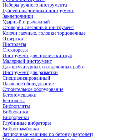
Наборы ручного инструмента
Губцево-шарнирный инструмент
Заклепочники
Ударный и рычажный
Столярно-слесарный инструмент
Ключи гаечные, головки торцовочные
Отвертки
Пистолеты
Стеклорезы
Инструмент для прочистки труб
Малярный инструмент
Для штукатурных и отделочных работ
Инструмент для разметки
Специализированный
Паяльное оборудование
Строительное оборудование
Бетономешалки
Бензорезы
Виброплиты
Виброкатки
Виброрейки
Глубинные вибраторы
Вибротрамбовки
Затирочные машины по бетону (вертолет)
Машины шлифовальные для пола