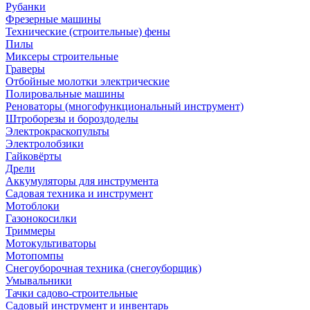
Рубанки
Фрезерные машины
Технические (строительные) фены
Пилы
Миксеры строительные
Граверы
Отбойные молотки электрические
Полировальные машины
Реноваторы (многофункциональный инструмент)
Штроборезы и бороздоделы
Электрокраскопульты
Электролобзики
Гайковёрты
Дрели
Аккумуляторы для инструмента
Садовая техника и инструмент
Мотоблоки
Газонокосилки
Триммеры
Мотокультиваторы
Мотопомпы
Снегоуборочная техника (снегоуборщик)
Умывальники
Тачки садово-строительные
Садовый инструмент и инвентарь