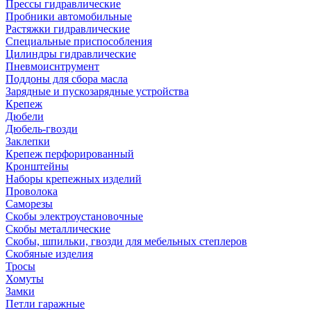
Прессы гидравлические
Пробники автомобильные
Растяжки гидравлические
Специальные приспособления
Цилиндры гидравлические
Пневмоиснтрумент
Поддоны для сбора масла
Зарядные и пускозарядные устройства
Крепеж
Дюбели
Дюбель-гвозди
Заклепки
Крепеж перфорированный
Кронштейны
Наборы крепежных изделий
Проволока
Саморезы
Скобы электроустановочные
Скобы металлические
Скобы, шпильки, гвозди для мебельных степлеров
Скобяные изделия
Тросы
Хомуты
Замки
Петли гаражные