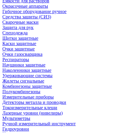
Емкости для растворов
Окрасочные аппараты
Гибочное оборудование ручное
Средства защиты (СИЗ)
Сварочные маски
Защита для рук
Спецодежда
Щитки защитные
Каски защитные
Очки защитные
Очки газосварщика
Респираторы
Наушники защитные
Наколенники защитные
Удерживающие системы
Жилеты сигнальные
Комбинезоны защитные
Полукомбинезоны
Измерительные приборы
Детекторы металла и проводки
Токоизмерительные клещи
Лазерные уровни (нивелиры)
Мультиметры
Ручной измерительный инструмент
Гидроуровни