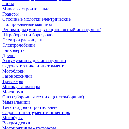
Пилы
Миксеры строительные
Граверы
Отбойные молотки электрические
Полировальные машины
Реноваторы (многофункциональный инструмент)
Штроборезы и бороздоделы
Электрокраскопульты
Электролобзики
Гайковёрты
Дрели
Аккумуляторы для инструмента
Садовая техника и инструмент
Мотоблоки
Газонокосилки
Триммеры
Мотокультиваторы
Мотопомпы
Снегоуборочная техника (снегоуборщик)
Умывальники
Тачки садово-строительные
Садовый инструмент и инвентарь
Мотобуры
Воздуходувки
Мотоножницы - кусторезы