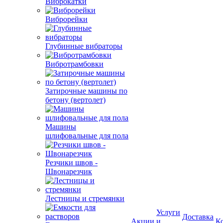
Виброкатки
Виброрейки
Глубинные вибраторы
Вибротрамбовки
Затирочные машины по
бетону (вертолет)
Машины
шлифовальные для пола
Резчики швов -
Швонарезчик
Лестницы и стремянки
Услуги
Доставка
Акции
и
К