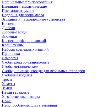
Специальные приспособления
Цилиндры гидравлические
Пневмоиснтрумент
Поддоны для сбора масла
Зарядные и пускозарядные устройства
Крепеж
Дюбели
Дюбель-гвозди
Заклепки
Крепеж перфорированный
Кронштейны
Наборы крепежных изделий
Проволока
Саморезы
Скобы электроустановочные
Скобы металлические
Скобы, шпильки, гвозди для мебельных степлеров
Скобяные изделия
Тросы
Хомуты
Замки
Петли гаражные
Хозяйственные товары
Ножи
Приспособления для затачивания