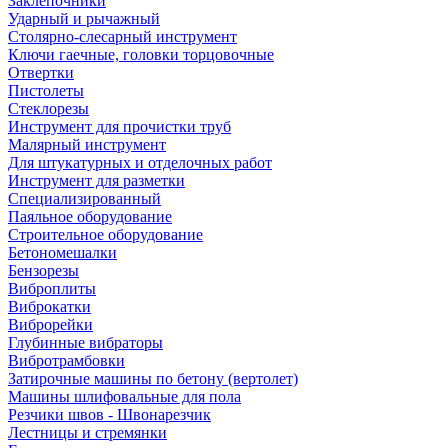
Заклепочники
Ударный и рычажный
Столярно-слесарный инструмент
Ключи гаечные, головки торцовочные
Отвертки
Пистолеты
Стеклорезы
Инструмент для прочистки труб
Малярный инструмент
Для штукатурных и отделочных работ
Инструмент для разметки
Специализированный
Паяльное оборудование
Строительное оборудование
Бетономешалки
Бензорезы
Виброплиты
Виброкатки
Виброрейки
Глубинные вибраторы
Вибротрамбовки
Затирочные машины по бетону (вертолет)
Машины шлифовальные для пола
Резчики швов - Швонарезчик
Лестницы и стремянки