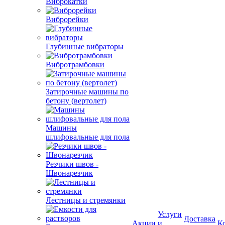
Виброкатки
Виброрейки
Глубинные вибраторы
Вибротрамбовки
Затирочные машины по
бетону (вертолет)
Машины
шлифовальные для пола
Резчики швов -
Швонарезчик
Лестницы и стремянки
Услуги
Доставка
Акции
и
К