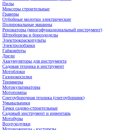
Пилы
Миксеры строительные
Граверы
Отбойные молотки электрические
Полировальные машины
Реноваторы (многофункциональный инструмент)
Штроборезы и бороздоделы
Электрокраскопульты
Электролобзики
Гайковёрты
Дрели
Аккумуляторы для инструмента
Садовая техника и инструмент
Мотоблоки
Газонокосилки
Триммеры
Мотокультиваторы
Мотопомпы
Снегоуборочная техника (снегоуборщик)
Умывальники
Тачки садово-строительные
Садовый инструмент и инвентарь
Мотобуры
Воздуходувки
Мотоножницы - кусторезы