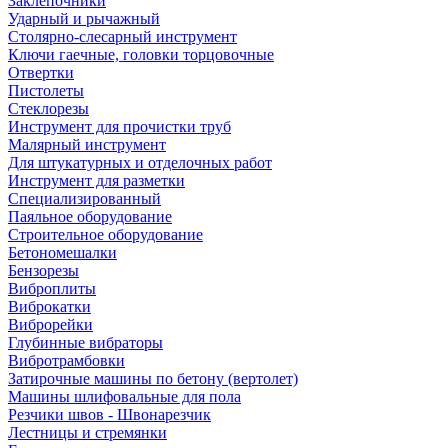
Заклепочники
Ударный и рычажный
Столярно-слесарный инструмент
Ключи гаечные, головки торцовочные
Отвертки
Пистолеты
Стеклорезы
Инструмент для прочистки труб
Малярный инструмент
Для штукатурных и отделочных работ
Инструмент для разметки
Специализированный
Паяльное оборудование
Строительное оборудование
Бетономешалки
Бензорезы
Виброплиты
Виброкатки
Виброрейки
Глубинные вибраторы
Вибротрамбовки
Затирочные машины по бетону (вертолет)
Машины шлифовальные для пола
Резчики швов - Швонарезчик
Лестницы и стремянки