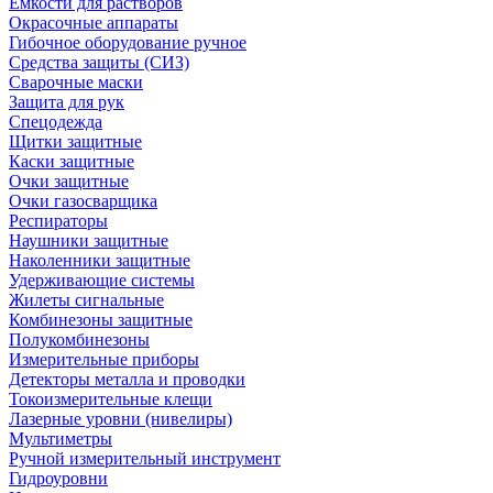
Емкости для растворов
Окрасочные аппараты
Гибочное оборудование ручное
Средства защиты (СИЗ)
Сварочные маски
Защита для рук
Спецодежда
Щитки защитные
Каски защитные
Очки защитные
Очки газосварщика
Респираторы
Наушники защитные
Наколенники защитные
Удерживающие системы
Жилеты сигнальные
Комбинезоны защитные
Полукомбинезоны
Измерительные приборы
Детекторы металла и проводки
Токоизмерительные клещи
Лазерные уровни (нивелиры)
Мультиметры
Ручной измерительный инструмент
Гидроуровни