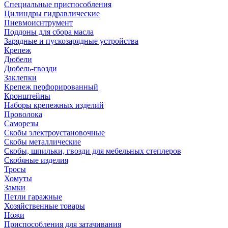
Специальные приспособления
Цилиндры гидравлические
Пневмоиснтрумент
Поддоны для сбора масла
Зарядные и пускозарядные устройства
Крепеж
Дюбели
Дюбель-гвозди
Заклепки
Крепеж перфорированный
Кронштейны
Наборы крепежных изделий
Проволока
Саморезы
Скобы электроустановочные
Скобы металлические
Скобы, шпильки, гвозди для мебельных степлеров
Скобяные изделия
Тросы
Хомуты
Замки
Петли гаражные
Хозяйственные товары
Ножи
Приспособления для затачивания