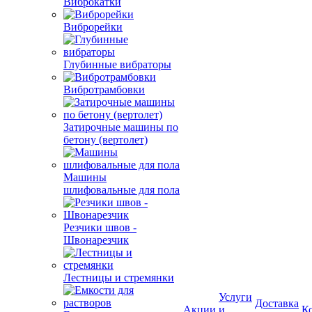
Виброкатки
Виброрейки
Глубинные вибраторы
Вибротрамбовки
Затирочные машины по
бетону (вертолет)
Машины
шлифовальные для пола
Резчики швов -
Швонарезчик
Лестницы и стремянки
Услуги
Доставка
Акции
и
К