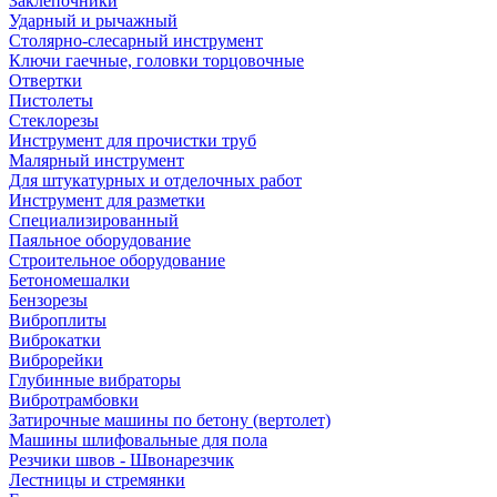
Заклепочники
Ударный и рычажный
Столярно-слесарный инструмент
Ключи гаечные, головки торцовочные
Отвертки
Пистолеты
Стеклорезы
Инструмент для прочистки труб
Малярный инструмент
Для штукатурных и отделочных работ
Инструмент для разметки
Специализированный
Паяльное оборудование
Строительное оборудование
Бетономешалки
Бензорезы
Виброплиты
Виброкатки
Виброрейки
Глубинные вибраторы
Вибротрамбовки
Затирочные машины по бетону (вертолет)
Машины шлифовальные для пола
Резчики швов - Швонарезчик
Лестницы и стремянки