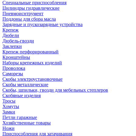
Специальные приспособления
Цилиндры гидравлические
Пневмоиснтрумент
Поддоны для сбора масла
Зарядные и пускозарядные устройства
Крепеж
Дюбели
Дюбель-гвозди
Заклепки
Крепеж перфорированный
Кронштейны
Наборы крепежных изделий
Проволока
Саморезы
Скобы электроустановочные
Скобы металлические
Скобы, шпильки, гвозди для мебельных степлеров
Скобяные изделия
Тросы
Хомуты
Замки
Петли гаражные
Хозяйственные товары
Ножи
Приспособления для затачивания