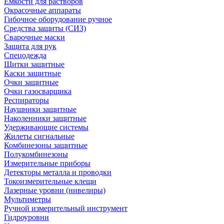
Емкости для растворов
Окрасочные аппараты
Гибочное оборудование ручное
Средства защиты (СИЗ)
Сварочные маски
Защита для рук
Спецодежда
Щитки защитные
Каски защитные
Очки защитные
Очки газосварщика
Респираторы
Наушники защитные
Наколенники защитные
Удерживающие системы
Жилеты сигнальные
Комбинезоны защитные
Полукомбинезоны
Измерительные приборы
Детекторы металла и проводки
Токоизмерительные клещи
Лазерные уровни (нивелиры)
Мультиметры
Ручной измерительный инструмент
Гидроуровни