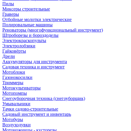
Пилы
Миксеры строительные
Граверы
Отбойные молотки электрические
Полировальные машины
Реноваторы (многофункциональный инструмент)
Штроборезы и бороздоделы
Электрокраскопульты
Электролобзики
Гайковёрты
Дрели
Аккумуляторы для инструмента
Садовая техника и инструмент
Мотоблоки
Газонокосилки
Триммеры
Мотокультиваторы
Мотопомпы
Снегоуборочная техника (снегоуборщик)
Умывальники
Тачки садово-строительные
Садовый инструмент и инвентарь
Мотобуры
Воздуходувки
Мотоножницы - кусторезы