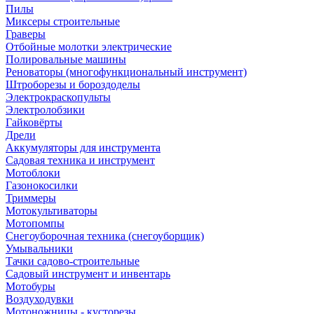
Пилы
Миксеры строительные
Граверы
Отбойные молотки электрические
Полировальные машины
Реноваторы (многофункциональный инструмент)
Штроборезы и бороздоделы
Электрокраскопульты
Электролобзики
Гайковёрты
Дрели
Аккумуляторы для инструмента
Садовая техника и инструмент
Мотоблоки
Газонокосилки
Триммеры
Мотокультиваторы
Мотопомпы
Снегоуборочная техника (снегоуборщик)
Умывальники
Тачки садово-строительные
Садовый инструмент и инвентарь
Мотобуры
Воздуходувки
Мотоножницы - кусторезы