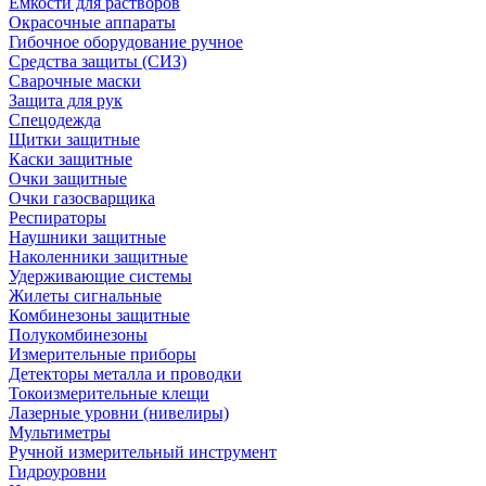
Емкости для растворов
Окрасочные аппараты
Гибочное оборудование ручное
Средства защиты (СИЗ)
Сварочные маски
Защита для рук
Спецодежда
Щитки защитные
Каски защитные
Очки защитные
Очки газосварщика
Респираторы
Наушники защитные
Наколенники защитные
Удерживающие системы
Жилеты сигнальные
Комбинезоны защитные
Полукомбинезоны
Измерительные приборы
Детекторы металла и проводки
Токоизмерительные клещи
Лазерные уровни (нивелиры)
Мультиметры
Ручной измерительный инструмент
Гидроуровни