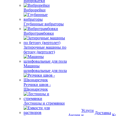
Виброкатки
Виброрейки
Глубинные вибраторы
Вибротрамбовки
Затирочные машины по
бетону (вертолет)
Машины
шлифовальные для пола
Резчики швов -
Швонарезчик
Лестницы и стремянки
Услуги
Доставка
Акции
и
К