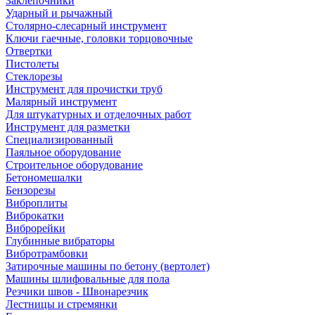
Заклепочники
Ударный и рычажный
Столярно-слесарный инструмент
Ключи гаечные, головки торцовочные
Отвертки
Пистолеты
Стеклорезы
Инструмент для прочистки труб
Малярный инструмент
Для штукатурных и отделочных работ
Инструмент для разметки
Специализированный
Паяльное оборудование
Строительное оборудование
Бетономешалки
Бензорезы
Виброплиты
Виброкатки
Виброрейки
Глубинные вибраторы
Вибротрамбовки
Затирочные машины по бетону (вертолет)
Машины шлифовальные для пола
Резчики швов - Швонарезчик
Лестницы и стремянки