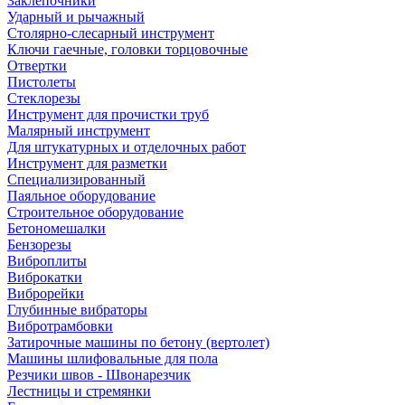
Заклепочники
Ударный и рычажный
Столярно-слесарный инструмент
Ключи гаечные, головки торцовочные
Отвертки
Пистолеты
Стеклорезы
Инструмент для прочистки труб
Малярный инструмент
Для штукатурных и отделочных работ
Инструмент для разметки
Специализированный
Паяльное оборудование
Строительное оборудование
Бетономешалки
Бензорезы
Виброплиты
Виброкатки
Виброрейки
Глубинные вибраторы
Вибротрамбовки
Затирочные машины по бетону (вертолет)
Машины шлифовальные для пола
Резчики швов - Швонарезчик
Лестницы и стремянки