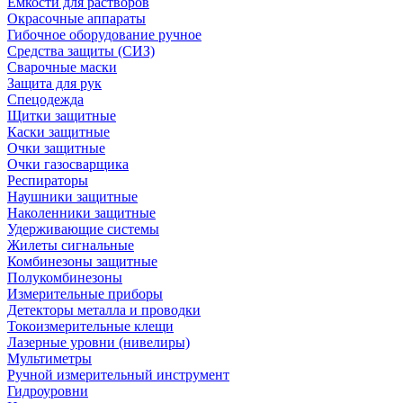
Емкости для растворов
Окрасочные аппараты
Гибочное оборудование ручное
Средства защиты (СИЗ)
Сварочные маски
Защита для рук
Спецодежда
Щитки защитные
Каски защитные
Очки защитные
Очки газосварщика
Респираторы
Наушники защитные
Наколенники защитные
Удерживающие системы
Жилеты сигнальные
Комбинезоны защитные
Полукомбинезоны
Измерительные приборы
Детекторы металла и проводки
Токоизмерительные клещи
Лазерные уровни (нивелиры)
Мультиметры
Ручной измерительный инструмент
Гидроуровни