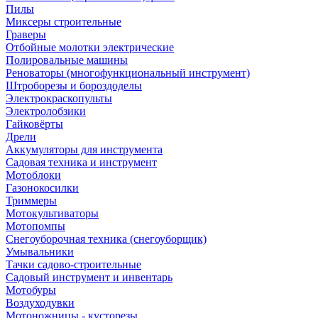
Пилы
Миксеры строительные
Граверы
Отбойные молотки электрические
Полировальные машины
Реноваторы (многофункциональный инструмент)
Штроборезы и бороздоделы
Электрокраскопульты
Электролобзики
Гайковёрты
Дрели
Аккумуляторы для инструмента
Садовая техника и инструмент
Мотоблоки
Газонокосилки
Триммеры
Мотокультиваторы
Мотопомпы
Снегоуборочная техника (снегоуборщик)
Умывальники
Тачки садово-строительные
Садовый инструмент и инвентарь
Мотобуры
Воздуходувки
Мотоножницы - кусторезы