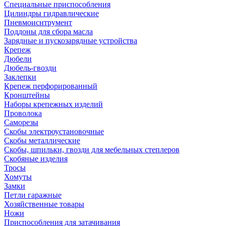
Специальные приспособления
Цилиндры гидравлические
Пневмоиснтрумент
Поддоны для сбора масла
Зарядные и пускозарядные устройства
Крепеж
Дюбели
Дюбель-гвозди
Заклепки
Крепеж перфорированный
Кронштейны
Наборы крепежных изделий
Проволока
Саморезы
Скобы электроустановочные
Скобы металлические
Скобы, шпильки, гвозди для мебельных степлеров
Скобяные изделия
Тросы
Хомуты
Замки
Петли гаражные
Хозяйственные товары
Ножи
Приспособления для затачивания