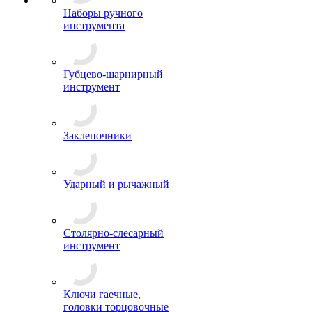
Наборы ручного
инструмента
Губцево-шарнирный
инструмент
Заклепочники
Ударный и рычажный
Столярно-слесарный
инструмент
Ключи гаечные,
головки торцовочные