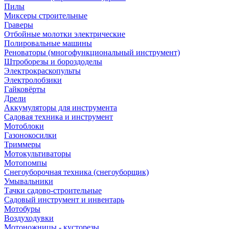
Пилы
Миксеры строительные
Граверы
Отбойные молотки электрические
Полировальные машины
Реноваторы (многофункциональный инструмент)
Штроборезы и бороздоделы
Электрокраскопульты
Электролобзики
Гайковёрты
Дрели
Аккумуляторы для инструмента
Садовая техника и инструмент
Мотоблоки
Газонокосилки
Триммеры
Мотокультиваторы
Мотопомпы
Снегоуборочная техника (снегоуборщик)
Умывальники
Тачки садово-строительные
Садовый инструмент и инвентарь
Мотобуры
Воздуходувки
Мотоножницы - кусторезы