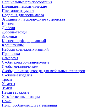
Специальные приспособления
Цилиндры гидравлические
Пневмоиснтрумент
Поддоны для сбора масла
Зарядные и пускозарядные устройства
Крепеж
Дюбели
Дюбель-гвозди
Заклепки
Крепеж перфорированный
Кронштейны
Наборы крепежных изделий
Проволока
Саморезы
Скобы электроустановочные
Скобы металлические
Скобы, шпильки, гвозди для мебельных степлеров
Скобяные изделия
Тросы
Хомуты
Замки
Петли гаражные
Хозяйственные товары
Ножи
Приспособления для затачивания