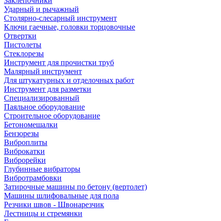
Заклепочники
Ударный и рычажный
Столярно-слесарный инструмент
Ключи гаечные, головки торцовочные
Отвертки
Пистолеты
Стеклорезы
Инструмент для прочистки труб
Малярный инструмент
Для штукатурных и отделочных работ
Инструмент для разметки
Специализированный
Паяльное оборудование
Строительное оборудование
Бетономешалки
Бензорезы
Виброплиты
Виброкатки
Виброрейки
Глубинные вибраторы
Вибротрамбовки
Затирочные машины по бетону (вертолет)
Машины шлифовальные для пола
Резчики швов - Швонарезчик
Лестницы и стремянки