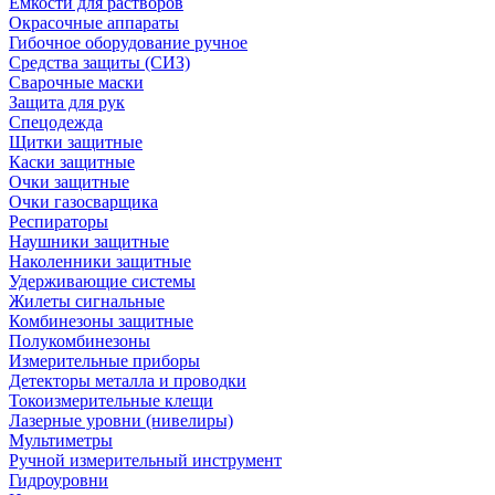
Емкости для растворов
Окрасочные аппараты
Гибочное оборудование ручное
Средства защиты (СИЗ)
Сварочные маски
Защита для рук
Спецодежда
Щитки защитные
Каски защитные
Очки защитные
Очки газосварщика
Респираторы
Наушники защитные
Наколенники защитные
Удерживающие системы
Жилеты сигнальные
Комбинезоны защитные
Полукомбинезоны
Измерительные приборы
Детекторы металла и проводки
Токоизмерительные клещи
Лазерные уровни (нивелиры)
Мультиметры
Ручной измерительный инструмент
Гидроуровни