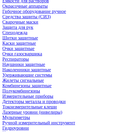
Емкости для растворов
Окрасочные аппараты
Гибочное оборудование ручное
Средства защиты (СИЗ)
Сварочные маски
Защита для рук
Спецодежда
Щитки защитные
Каски защитные
Очки защитные
Очки газосварщика
Респираторы
Наушники защитные
Наколенники защитные
Удерживающие системы
Жилеты сигнальные
Комбинезоны защитные
Полукомбинезоны
Измерительные приборы
Детекторы металла и проводки
Токоизмерительные клещи
Лазерные уровни (нивелиры)
Мультиметры
Ручной измерительный инструмент
Гидроуровни