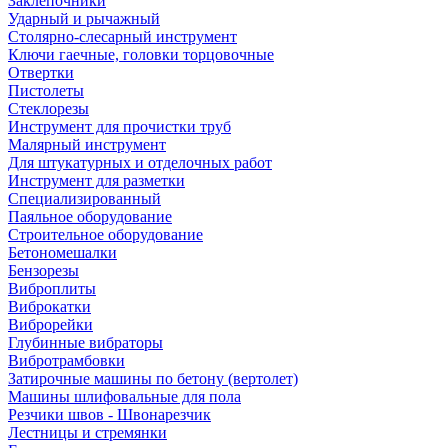
Заклепочники
Ударный и рычажный
Столярно-слесарный инструмент
Ключи гаечные, головки торцовочные
Отвертки
Пистолеты
Стеклорезы
Инструмент для прочистки труб
Малярный инструмент
Для штукатурных и отделочных работ
Инструмент для разметки
Специализированный
Паяльное оборудование
Строительное оборудование
Бетономешалки
Бензорезы
Виброплиты
Виброкатки
Виброрейки
Глубинные вибраторы
Вибротрамбовки
Затирочные машины по бетону (вертолет)
Машины шлифовальные для пола
Резчики швов - Швонарезчик
Лестницы и стремянки