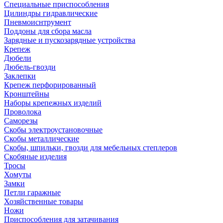
Специальные приспособления
Цилиндры гидравлические
Пневмоиснтрумент
Поддоны для сбора масла
Зарядные и пускозарядные устройства
Крепеж
Дюбели
Дюбель-гвозди
Заклепки
Крепеж перфорированный
Кронштейны
Наборы крепежных изделий
Проволока
Саморезы
Скобы электроустановочные
Скобы металлические
Скобы, шпильки, гвозди для мебельных степлеров
Скобяные изделия
Тросы
Хомуты
Замки
Петли гаражные
Хозяйственные товары
Ножи
Приспособления для затачивания