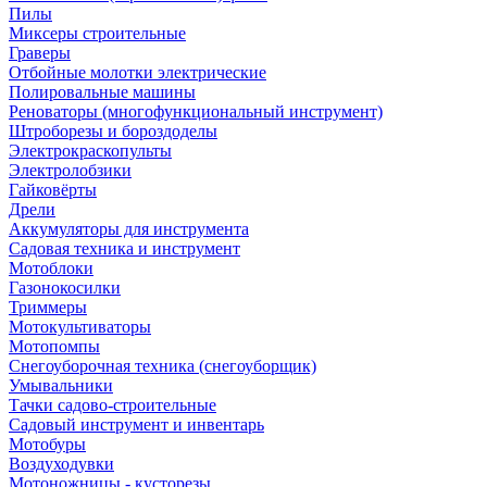
Пилы
Миксеры строительные
Граверы
Отбойные молотки электрические
Полировальные машины
Реноваторы (многофункциональный инструмент)
Штроборезы и бороздоделы
Электрокраскопульты
Электролобзики
Гайковёрты
Дрели
Аккумуляторы для инструмента
Садовая техника и инструмент
Мотоблоки
Газонокосилки
Триммеры
Мотокультиваторы
Мотопомпы
Снегоуборочная техника (снегоуборщик)
Умывальники
Тачки садово-строительные
Садовый инструмент и инвентарь
Мотобуры
Воздуходувки
Мотоножницы - кусторезы