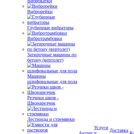
Виброкатки
Виброрейки
Глубинные вибраторы
Вибротрамбовки
Затирочные машины по
бетону (вертолет)
Машины
шлифовальные для пола
Резчики швов -
Швонарезчик
Лестницы и стремянки
Услуги
Доставка
Акции
и
К