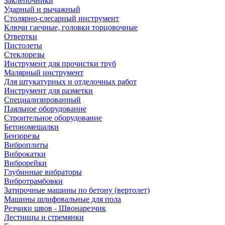
Заклепочники
Ударный и рычажный
Столярно-слесарный инструмент
Ключи гаечные, головки торцовочные
Отвертки
Пистолеты
Стеклорезы
Инструмент для прочистки труб
Малярный инструмент
Для штукатурных и отделочных работ
Инструмент для разметки
Специализированный
Паяльное оборудование
Строительное оборудование
Бетономешалки
Бензорезы
Виброплиты
Виброкатки
Виброрейки
Глубинные вибраторы
Вибротрамбовки
Затирочные машины по бетону (вертолет)
Машины шлифовальные для пола
Резчики швов - Швонарезчик
Лестницы и стремянки