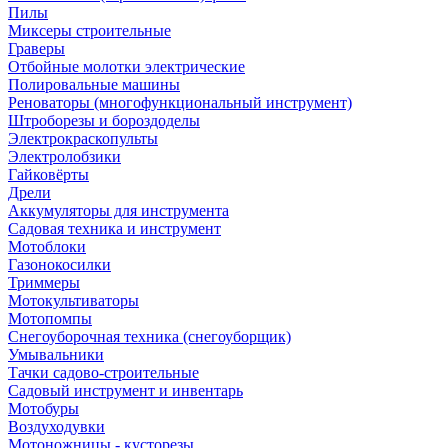
Пилы
Миксеры строительные
Граверы
Отбойные молотки электрические
Полировальные машины
Реноваторы (многофункциональный инструмент)
Штроборезы и бороздоделы
Электрокраскопульты
Электролобзики
Гайковёрты
Дрели
Аккумуляторы для инструмента
Садовая техника и инструмент
Мотоблоки
Газонокосилки
Триммеры
Мотокультиваторы
Мотопомпы
Снегоуборочная техника (снегоуборщик)
Умывальники
Тачки садово-строительные
Садовый инструмент и инвентарь
Мотобуры
Воздуходувки
Мотоножницы - кусторезы