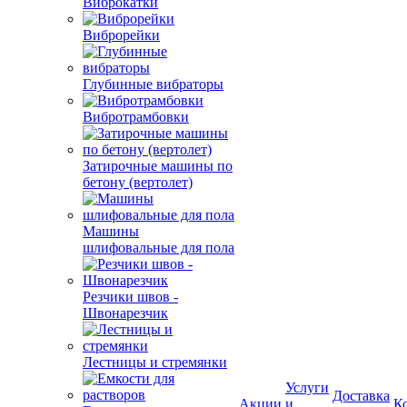
Виброкатки
Виброрейки
Глубинные вибраторы
Вибротрамбовки
Затирочные машины по
бетону (вертолет)
Машины
шлифовальные для пола
Резчики швов -
Швонарезчик
Лестницы и стремянки
Услуги
Доставка
Акции
и
К