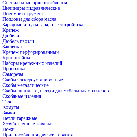
Специальные приспособления
Цилиндры гидравлические
Пневмоиснтрумент
Поддоны для сбора масла
Зарядные и пускозарядные устройства
Крепеж
Дюбели
Дюбель-гвозди
Заклепки
Крепеж перфорированный
Кронштейны
Наборы крепежных изделий
Проволока
Саморезы
Скобы электроустановочные
Скобы металлические
Скобы, шпильки, гвозди для мебельных степлеров
Скобяные изделия
Тросы
Хомуты
Замки
Петли гаражные
Хозяйственные товары
Ножи
Приспособления для затачивания