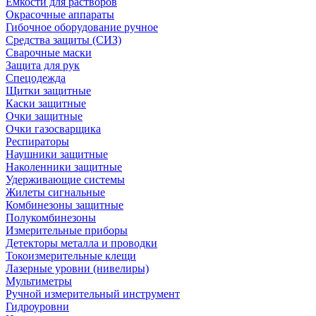
Емкости для растворов
Окрасочные аппараты
Гибочное оборудование ручное
Средства защиты (СИЗ)
Сварочные маски
Защита для рук
Спецодежда
Щитки защитные
Каски защитные
Очки защитные
Очки газосварщика
Респираторы
Наушники защитные
Наколенники защитные
Удерживающие системы
Жилеты сигнальные
Комбинезоны защитные
Полукомбинезоны
Измерительные приборы
Детекторы металла и проводки
Токоизмерительные клещи
Лазерные уровни (нивелиры)
Мультиметры
Ручной измерительный инструмент
Гидроуровни