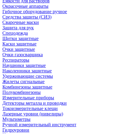
Емкости для растворов
Окрасочные аппараты
Гибочное оборудование ручное
Средства защиты (СИЗ)
Сварочные маски
Защита для рук
Спецодежда
Щитки защитные
Каски защитные
Очки защитные
Очки газосварщика
Респираторы
Наушники защитные
Наколенники защитные
Удерживающие системы
Жилеты сигнальные
Комбинезоны защитные
Полукомбинезоны
Измерительные приборы
Детекторы металла и проводки
Токоизмерительные клещи
Лазерные уровни (нивелиры)
Мультиметры
Ручной измерительный инструмент
Гидроуровни