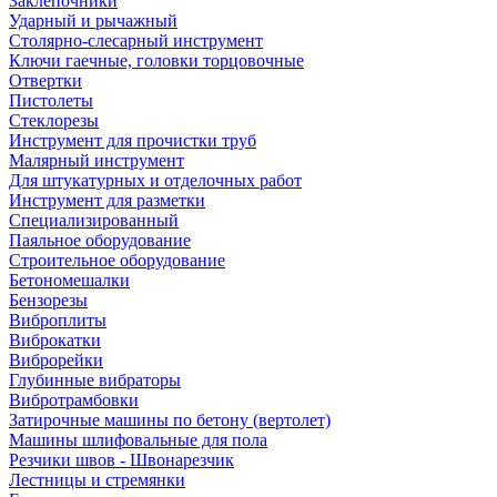
Заклепочники
Ударный и рычажный
Столярно-слесарный инструмент
Ключи гаечные, головки торцовочные
Отвертки
Пистолеты
Стеклорезы
Инструмент для прочистки труб
Малярный инструмент
Для штукатурных и отделочных работ
Инструмент для разметки
Специализированный
Паяльное оборудование
Строительное оборудование
Бетономешалки
Бензорезы
Виброплиты
Виброкатки
Виброрейки
Глубинные вибраторы
Вибротрамбовки
Затирочные машины по бетону (вертолет)
Машины шлифовальные для пола
Резчики швов - Швонарезчик
Лестницы и стремянки