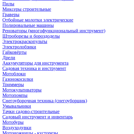
Пилы
Миксеры строительные
Граверы
Отбойные молотки электрические
Полировальные машины
Реноваторы (многофункциональный инструмент)
Штроборезы и бороздоделы
Электрокраскопульты
Электролобзики
Гайковёрты
Дрели
Аккумуляторы для инструмента
Садовая техника и инструмент
Мотоблоки
Газонокосилки
Триммеры
Мотокультиваторы
Мотопомпы
Снегоуборочная техника (снегоуборщик)
Умывальники
Тачки садово-строительные
Садовый инструмент и инвентарь
Мотобуры
Воздуходувки
Мотоножницы - кусторезы