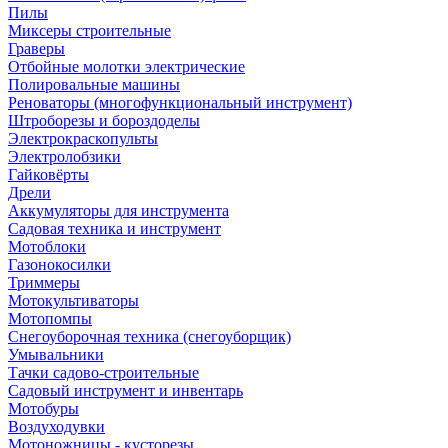
Пилы
Миксеры строительные
Граверы
Отбойные молотки электрические
Полировальные машины
Реноваторы (многофункциональный инструмент)
Штроборезы и бороздоделы
Электрокраскопульты
Электролобзики
Гайковёрты
Дрели
Аккумуляторы для инструмента
Садовая техника и инструмент
Мотоблоки
Газонокосилки
Триммеры
Мотокультиваторы
Мотопомпы
Снегоуборочная техника (снегоуборщик)
Умывальники
Тачки садово-строительные
Садовый инструмент и инвентарь
Мотобуры
Воздуходувки
Мотоножницы - кусторезы