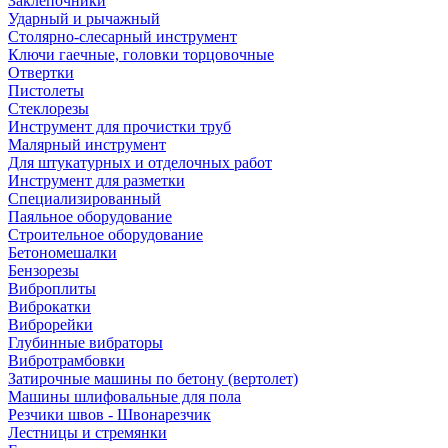
Заклепочники
Ударный и рычажный
Столярно-слесарный инструмент
Ключи гаечные, головки торцовочные
Отвертки
Пистолеты
Стеклорезы
Инструмент для прочистки труб
Малярный инструмент
Для штукатурных и отделочных работ
Инструмент для разметки
Специализированный
Паяльное оборудование
Строительное оборудование
Бетономешалки
Бензорезы
Виброплиты
Виброкатки
Виброрейки
Глубинные вибраторы
Вибротрамбовки
Затирочные машины по бетону (вертолет)
Машины шлифовальные для пола
Резчики швов - Швонарезчик
Лестницы и стремянки