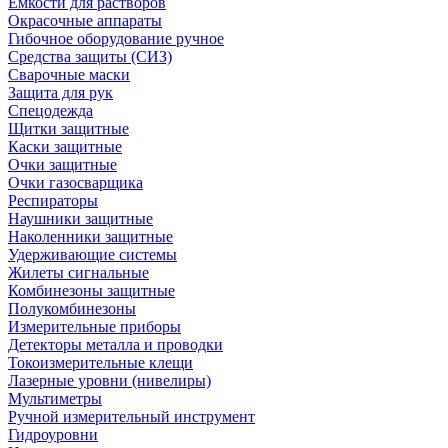
Емкости для растворов
Окрасочные аппараты
Гибочное оборудование ручное
Средства защиты (СИЗ)
Сварочные маски
Защита для рук
Спецодежда
Щитки защитные
Каски защитные
Очки защитные
Очки газосварщика
Респираторы
Наушники защитные
Наколенники защитные
Удерживающие системы
Жилеты сигнальные
Комбинезоны защитные
Полукомбинезоны
Измерительные приборы
Детекторы металла и проводки
Токоизмерительные клещи
Лазерные уровни (нивелиры)
Мультиметры
Ручной измерительный инструмент
Гидроуровни