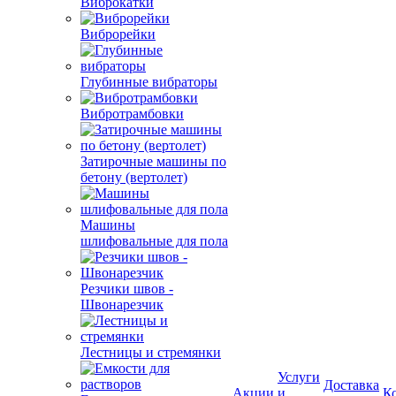
Виброкатки
Виброрейки
Глубинные вибраторы
Вибротрамбовки
Затирочные машины по
бетону (вертолет)
Машины
шлифовальные для пола
Резчики швов -
Швонарезчик
Лестницы и стремянки
Услуги
Доставка
Акции
и
К