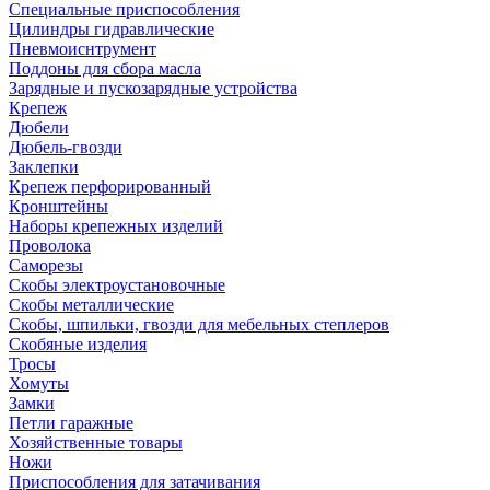
Специальные приспособления
Цилиндры гидравлические
Пневмоиснтрумент
Поддоны для сбора масла
Зарядные и пускозарядные устройства
Крепеж
Дюбели
Дюбель-гвозди
Заклепки
Крепеж перфорированный
Кронштейны
Наборы крепежных изделий
Проволока
Саморезы
Скобы электроустановочные
Скобы металлические
Скобы, шпильки, гвозди для мебельных степлеров
Скобяные изделия
Тросы
Хомуты
Замки
Петли гаражные
Хозяйственные товары
Ножи
Приспособления для затачивания