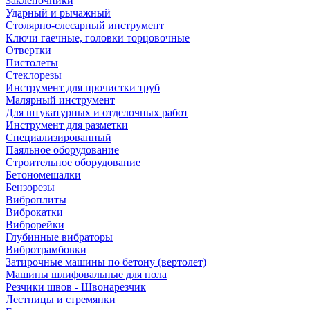
Заклепочники
Ударный и рычажный
Столярно-слесарный инструмент
Ключи гаечные, головки торцовочные
Отвертки
Пистолеты
Стеклорезы
Инструмент для прочистки труб
Малярный инструмент
Для штукатурных и отделочных работ
Инструмент для разметки
Специализированный
Паяльное оборудование
Строительное оборудование
Бетономешалки
Бензорезы
Виброплиты
Виброкатки
Виброрейки
Глубинные вибраторы
Вибротрамбовки
Затирочные машины по бетону (вертолет)
Машины шлифовальные для пола
Резчики швов - Швонарезчик
Лестницы и стремянки