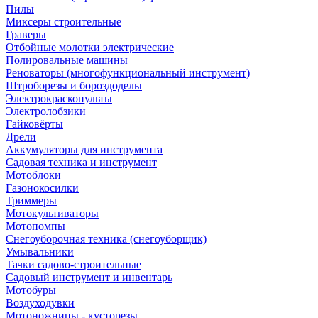
Пилы
Миксеры строительные
Граверы
Отбойные молотки электрические
Полировальные машины
Реноваторы (многофункциональный инструмент)
Штроборезы и бороздоделы
Электрокраскопульты
Электролобзики
Гайковёрты
Дрели
Аккумуляторы для инструмента
Садовая техника и инструмент
Мотоблоки
Газонокосилки
Триммеры
Мотокультиваторы
Мотопомпы
Снегоуборочная техника (снегоуборщик)
Умывальники
Тачки садово-строительные
Садовый инструмент и инвентарь
Мотобуры
Воздуходувки
Мотоножницы - кусторезы