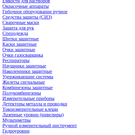
Емкости для растворов
Окрасочные аппараты
Гибочное оборудование ручное
Средства защиты (СИЗ)
Сварочные маски
Защита для рук
Спецодежда
Щитки защитные
Каски защитные
Очки защитные
Очки газосварщика
Респираторы
Наушники защитные
Наколенники защитные
Удерживающие системы
Жилеты сигнальные
Комбинезоны защитные
Полукомбинезоны
Измерительные приборы
Детекторы металла и проводки
Токоизмерительные клещи
Лазерные уровни (нивелиры)
Мультиметры
Ручной измерительный инструмент
Гидроуровни