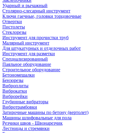
Заклепочники
Ударный и рычажный
Столярно-слесарный инструмент
Ключи гаечные, головки торцовочные
Отвертки
Пистолеты
Стеклорезы
Инструмент для прочистки труб
Малярный инструмент
Для штукатурных и отделочных работ
Инструмент для разметки
Специализированный
Паяльное оборудование
Строительное оборудование
Бетономешалки
Бензорезы
Виброплиты
Виброкатки
Виброрейки
Глубинные вибраторы
Вибротрамбовки
Затирочные машины по бетону (вертолет)
Машины шлифовальные для пола
Резчики швов - Швонарезчик
Лестницы и стремянки