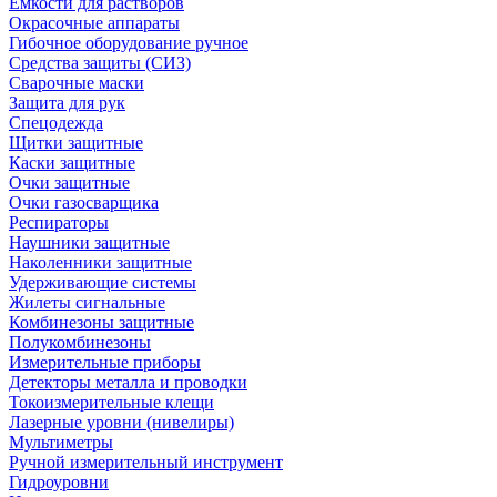
Емкости для растворов
Окрасочные аппараты
Гибочное оборудование ручное
Средства защиты (СИЗ)
Сварочные маски
Защита для рук
Спецодежда
Щитки защитные
Каски защитные
Очки защитные
Очки газосварщика
Респираторы
Наушники защитные
Наколенники защитные
Удерживающие системы
Жилеты сигнальные
Комбинезоны защитные
Полукомбинезоны
Измерительные приборы
Детекторы металла и проводки
Токоизмерительные клещи
Лазерные уровни (нивелиры)
Мультиметры
Ручной измерительный инструмент
Гидроуровни