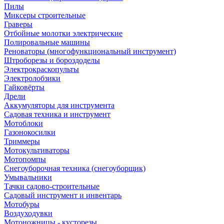
Пилы
Миксеры строительные
Граверы
Отбойные молотки электрические
Полировальные машины
Реноваторы (многофункциональный инструмент)
Штроборезы и бороздоделы
Электрокраскопульты
Электролобзики
Гайковёрты
Дрели
Аккумуляторы для инструмента
Садовая техника и инструмент
Мотоблоки
Газонокосилки
Триммеры
Мотокультиваторы
Мотопомпы
Снегоуборочная техника (снегоуборщик)
Умывальники
Тачки садово-строительные
Садовый инструмент и инвентарь
Мотобуры
Воздуходувки
Мотоножницы - кусторезы