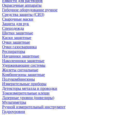
Емкости для растворов
Окрасочные аппараты
Гибочное оборудование ручное
Средства защиты (СИЗ)
Сварочные маски
Защита для рук
Спецодежда
Щитки защитные
Каски защитные
Очки защитные
Очки газосварщика
Респираторы
Наушники защитные
Наколенники защитные
Удерживающие системы
Жилеты сигнальные
Комбинезоны защитные
Полукомбинезоны
Измерительные приборы
Детекторы металла и проводки
Токоизмерительные клещи
Лазерные уровни (нивелиры)
Мультиметры
Ручной измерительный инструмент
Гидроуровни