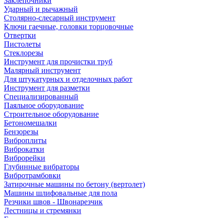
Заклепочники
Ударный и рычажный
Столярно-слесарный инструмент
Ключи гаечные, головки торцовочные
Отвертки
Пистолеты
Стеклорезы
Инструмент для прочистки труб
Малярный инструмент
Для штукатурных и отделочных работ
Инструмент для разметки
Специализированный
Паяльное оборудование
Строительное оборудование
Бетономешалки
Бензорезы
Виброплиты
Виброкатки
Виброрейки
Глубинные вибраторы
Вибротрамбовки
Затирочные машины по бетону (вертолет)
Машины шлифовальные для пола
Резчики швов - Швонарезчик
Лестницы и стремянки