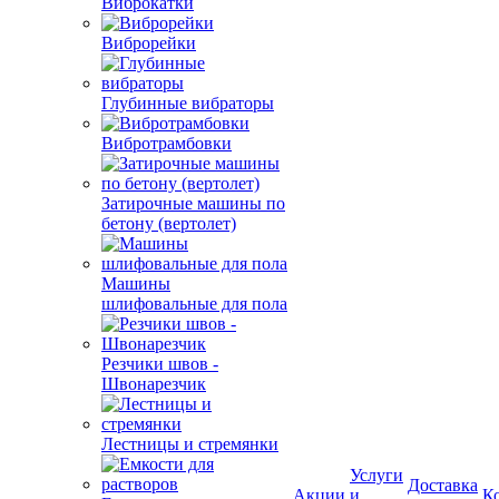
Виброкатки
Виброрейки
Глубинные вибраторы
Вибротрамбовки
Затирочные машины по
бетону (вертолет)
Машины
шлифовальные для пола
Резчики швов -
Швонарезчик
Лестницы и стремянки
Услуги
Доставка
Акции
и
К