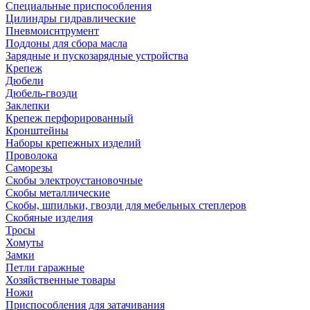
Специальные приспособления
Цилиндры гидравлические
Пневмоиснтрумент
Поддоны для сбора масла
Зарядные и пускозарядные устройства
Крепеж
Дюбели
Дюбель-гвозди
Заклепки
Крепеж перфорированный
Кронштейны
Наборы крепежных изделий
Проволока
Саморезы
Скобы электроустановочные
Скобы металлические
Скобы, шпильки, гвозди для мебельных степлеров
Скобяные изделия
Тросы
Хомуты
Замки
Петли гаражные
Хозяйственные товары
Ножи
Приспособления для затачивания