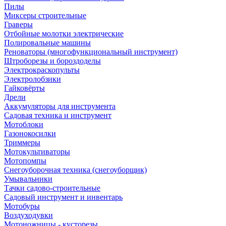
Пилы
Миксеры строительные
Граверы
Отбойные молотки электрические
Полировальные машины
Реноваторы (многофункциональный инструмент)
Штроборезы и бороздоделы
Электрокраскопульты
Электролобзики
Гайковёрты
Дрели
Аккумуляторы для инструмента
Садовая техника и инструмент
Мотоблоки
Газонокосилки
Триммеры
Мотокультиваторы
Мотопомпы
Снегоуборочная техника (снегоуборщик)
Умывальники
Тачки садово-строительные
Садовый инструмент и инвентарь
Мотобуры
Воздуходувки
Мотоножницы - кусторезы