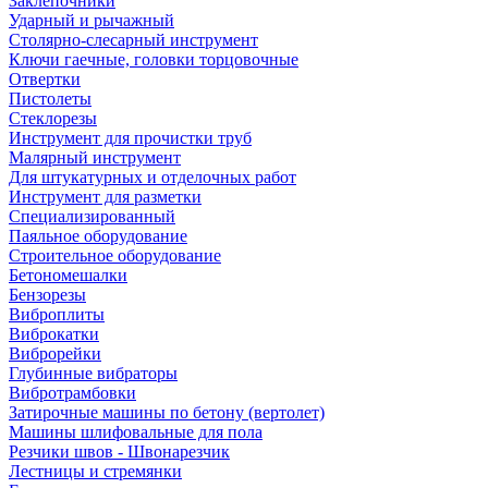
Заклепочники
Ударный и рычажный
Столярно-слесарный инструмент
Ключи гаечные, головки торцовочные
Отвертки
Пистолеты
Стеклорезы
Инструмент для прочистки труб
Малярный инструмент
Для штукатурных и отделочных работ
Инструмент для разметки
Специализированный
Паяльное оборудование
Строительное оборудование
Бетономешалки
Бензорезы
Виброплиты
Виброкатки
Виброрейки
Глубинные вибраторы
Вибротрамбовки
Затирочные машины по бетону (вертолет)
Машины шлифовальные для пола
Резчики швов - Швонарезчик
Лестницы и стремянки