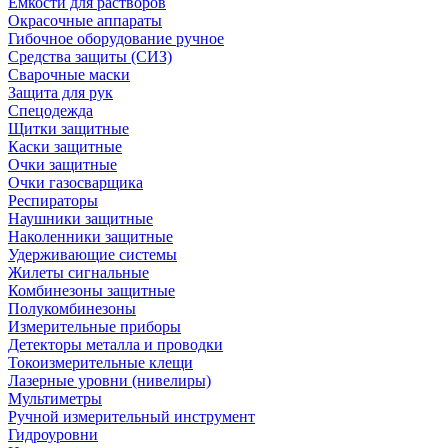
Емкости для растворов
Окрасочные аппараты
Гибочное оборудование ручное
Средства защиты (СИЗ)
Сварочные маски
Защита для рук
Спецодежда
Щитки защитные
Каски защитные
Очки защитные
Очки газосварщика
Респираторы
Наушники защитные
Наколенники защитные
Удерживающие системы
Жилеты сигнальные
Комбинезоны защитные
Полукомбинезоны
Измерительные приборы
Детекторы металла и проводки
Токоизмерительные клещи
Лазерные уровни (нивелиры)
Мультиметры
Ручной измерительный инструмент
Гидроуровни