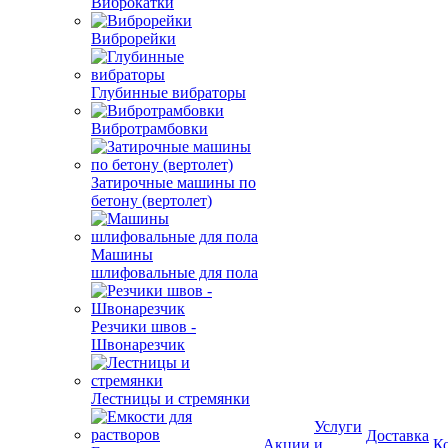
Виброкатки
Виброрейки
Глубинные вибраторы
Вибротрамбовки
Затирочные машины по
бетону (вертолет)
Машины
шлифовальные для пола
Резчики швов -
Швонарезчик
Лестницы и стремянки
Услуги
Доставка
Акции
и
К