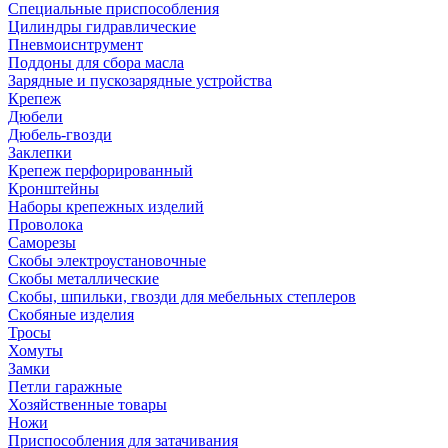
Специальные приспособления
Цилиндры гидравлические
Пневмоиснтрумент
Поддоны для сбора масла
Зарядные и пускозарядные устройства
Крепеж
Дюбели
Дюбель-гвозди
Заклепки
Крепеж перфорированный
Кронштейны
Наборы крепежных изделий
Проволока
Саморезы
Скобы электроустановочные
Скобы металлические
Скобы, шпильки, гвозди для мебельных степлеров
Скобяные изделия
Тросы
Хомуты
Замки
Петли гаражные
Хозяйственные товары
Ножи
Приспособления для затачивания