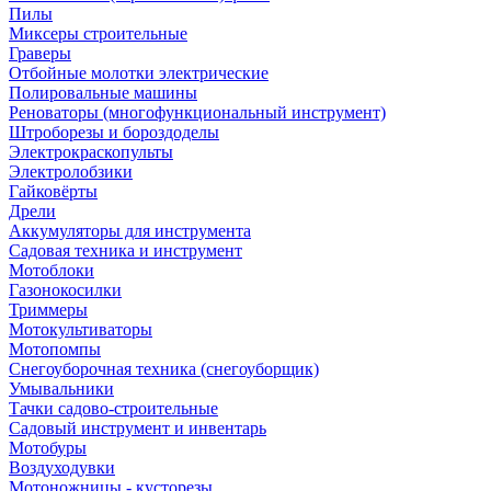
Пилы
Миксеры строительные
Граверы
Отбойные молотки электрические
Полировальные машины
Реноваторы (многофункциональный инструмент)
Штроборезы и бороздоделы
Электрокраскопульты
Электролобзики
Гайковёрты
Дрели
Аккумуляторы для инструмента
Садовая техника и инструмент
Мотоблоки
Газонокосилки
Триммеры
Мотокультиваторы
Мотопомпы
Снегоуборочная техника (снегоуборщик)
Умывальники
Тачки садово-строительные
Садовый инструмент и инвентарь
Мотобуры
Воздуходувки
Мотоножницы - кусторезы