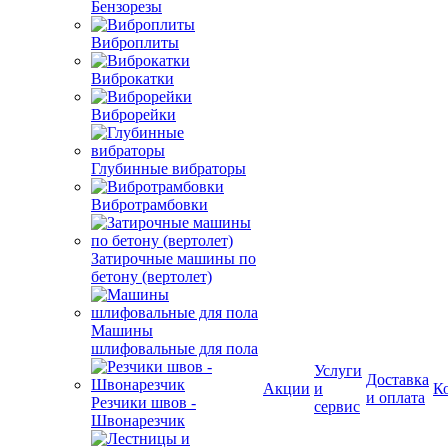
Бензорезы
Виброплиты
Виброкатки
Виброрейки
Глубинные вибраторы
Вибротрамбовки
Затирочные машины по
бетону (вертолет)
Машины
шлифовальные для пола
Резчики швов -
Швонарезчик
Услуги
Доставка
Акции
и
К
и оплата