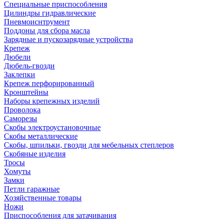
Специальные приспособления
Цилиндры гидравлические
Пневмоиснтрумент
Поддоны для сбора масла
Зарядные и пускозарядные устройства
Крепеж
Дюбели
Дюбель-гвозди
Заклепки
Крепеж перфорированный
Кронштейны
Наборы крепежных изделий
Проволока
Саморезы
Скобы электроустановочные
Скобы металлические
Скобы, шпильки, гвозди для мебельных степлеров
Скобяные изделия
Тросы
Хомуты
Замки
Петли гаражные
Хозяйственные товары
Ножи
Приспособления для затачивания