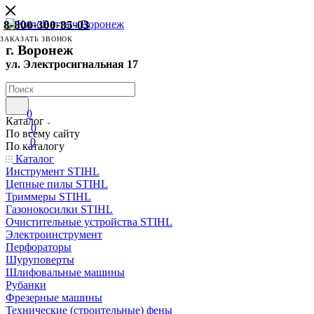
8-800-300-85-03
ЗАКАЗАТЬ ЗВОНОК
г. Воронеж
ул. Электросигнальная 17
0
Каталог
0
По всему сайту
0
По каталогу
Каталог
Инструмент STIHL
Цепные пилы STIHL
Триммеры STIHL
Газонокосилки STIHL
Очистительные устройства STIHL
Электроинструмент
Перфораторы
Шуруповерты
Шлифовальные машины
Рубанки
Фрезерные машины
Технические (строительные) фены