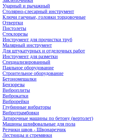
Заклепочники
Ударный и рычажный
Столярно-слесарный инструмент
Ключи гаечные, головки торцовочные
Отвертки
Пистолеты
Стеклорезы
Инструмент для прочистки труб
Малярный инструмент
Для штукатурных и отделочных работ
Инструмент для разметки
Специализированный
Паяльное оборудование
Строительное оборудование
Бетономешалки
Бензорезы
Виброплиты
Виброкатки
Виброрейки
Глубинные вибраторы
Вибротрамбовки
Затирочные машины по бетону (вертолет)
Машины шлифовальные для пола
Резчики швов - Швонарезчик
Лестницы и стремянки