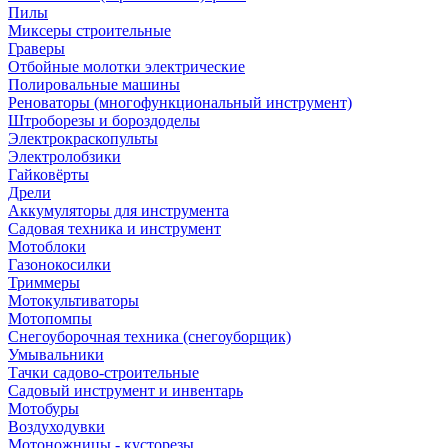
Пилы
Миксеры строительные
Граверы
Отбойные молотки электрические
Полировальные машины
Реноваторы (многофункциональный инструмент)
Штроборезы и бороздоделы
Электрокраскопульты
Электролобзики
Гайковёрты
Дрели
Аккумуляторы для инструмента
Садовая техника и инструмент
Мотоблоки
Газонокосилки
Триммеры
Мотокультиваторы
Мотопомпы
Снегоуборочная техника (снегоуборщик)
Умывальники
Тачки садово-строительные
Садовый инструмент и инвентарь
Мотобуры
Воздуходувки
Мотоножницы - кусторезы