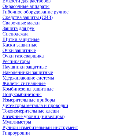
Емкости для растворов
Окрасочные аппараты
Гибочное оборудование ручное
Средства защиты (СИЗ)
Сварочные маски
Защита для рук
Спецодежда
Щитки защитные
Каски защитные
Очки защитные
Очки газосварщика
Респираторы
Наушники защитные
Наколенники защитные
Удерживающие системы
Жилеты сигнальные
Комбинезоны защитные
Полукомбинезоны
Измерительные приборы
Детекторы металла и проводки
Токоизмерительные клещи
Лазерные уровни (нивелиры)
Мультиметры
Ручной измерительный инструмент
Гидроуровни