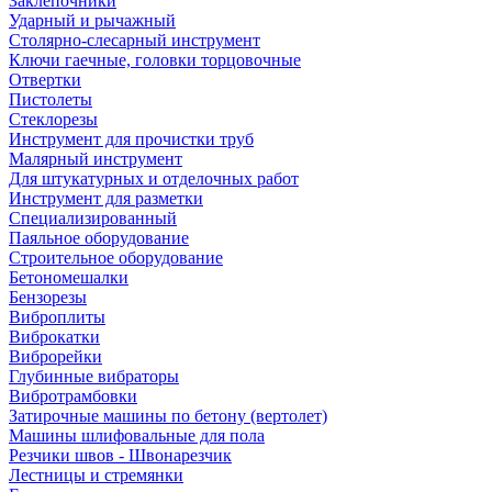
Заклепочники
Ударный и рычажный
Столярно-слесарный инструмент
Ключи гаечные, головки торцовочные
Отвертки
Пистолеты
Стеклорезы
Инструмент для прочистки труб
Малярный инструмент
Для штукатурных и отделочных работ
Инструмент для разметки
Специализированный
Паяльное оборудование
Строительное оборудование
Бетономешалки
Бензорезы
Виброплиты
Виброкатки
Виброрейки
Глубинные вибраторы
Вибротрамбовки
Затирочные машины по бетону (вертолет)
Машины шлифовальные для пола
Резчики швов - Швонарезчик
Лестницы и стремянки