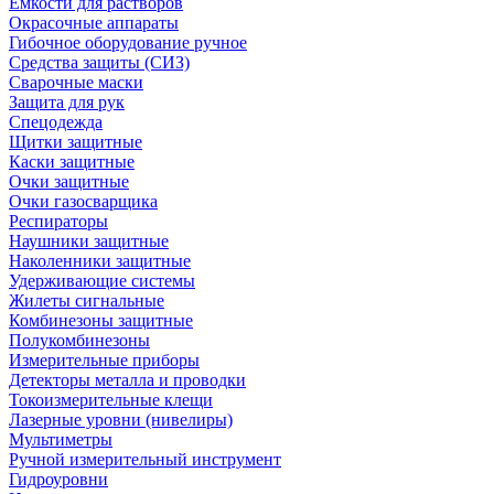
Емкости для растворов
Окрасочные аппараты
Гибочное оборудование ручное
Средства защиты (СИЗ)
Сварочные маски
Защита для рук
Спецодежда
Щитки защитные
Каски защитные
Очки защитные
Очки газосварщика
Респираторы
Наушники защитные
Наколенники защитные
Удерживающие системы
Жилеты сигнальные
Комбинезоны защитные
Полукомбинезоны
Измерительные приборы
Детекторы металла и проводки
Токоизмерительные клещи
Лазерные уровни (нивелиры)
Мультиметры
Ручной измерительный инструмент
Гидроуровни