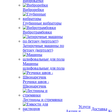
Виброкатки
Виброрейки
Глубинные вибраторы
Вибротрамбовки
Затирочные машины по
бетону (вертолет)
Машины
шлифовальные для пола
Резчики швов -
Швонарезчик
Лестницы и стремянки
Услуги
Доставка
Акции
и
К