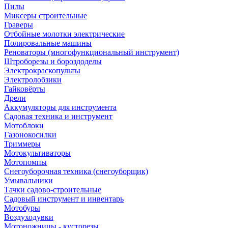
Пилы
Миксеры строительные
Граверы
Отбойные молотки электрические
Полировальные машины
Реноваторы (многофункциональный инструмент)
Штроборезы и бороздоделы
Электрокраскопульты
Электролобзики
Гайковёрты
Дрели
Аккумуляторы для инструмента
Садовая техника и инструмент
Мотоблоки
Газонокосилки
Триммеры
Мотокультиваторы
Мотопомпы
Снегоуборочная техника (снегоуборщик)
Умывальники
Тачки садово-строительные
Садовый инструмент и инвентарь
Мотобуры
Воздуходувки
Мотоножницы - кусторезы