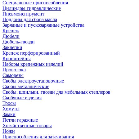
Специальные приспособления
Цилиндры гидравлические
Пневмоиснтрумент
Поддоны для сбора масла
Зарядные и пускозарядные устройства
Крепеж
Дюбели
Дюбель-гвозди
Заклепки
Крепеж перфорированный
Кронштейны
Наборы крепежных изделий
Проволока
Саморезы
Скобы электроустановочные
Скобы металлические
Скобы, шпильки, гвозди для мебельных степлеров
Скобяные изделия
Тросы
Хомуты
Замки
Петли гаражные
Хозяйственные товары
Ножи
Приспособления для затачивания