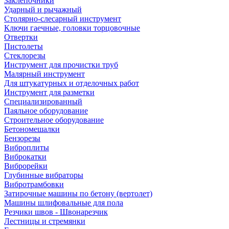
Заклепочники
Ударный и рычажный
Столярно-слесарный инструмент
Ключи гаечные, головки торцовочные
Отвертки
Пистолеты
Стеклорезы
Инструмент для прочистки труб
Малярный инструмент
Для штукатурных и отделочных работ
Инструмент для разметки
Специализированный
Паяльное оборудование
Строительное оборудование
Бетономешалки
Бензорезы
Виброплиты
Виброкатки
Виброрейки
Глубинные вибраторы
Вибротрамбовки
Затирочные машины по бетону (вертолет)
Машины шлифовальные для пола
Резчики швов - Швонарезчик
Лестницы и стремянки