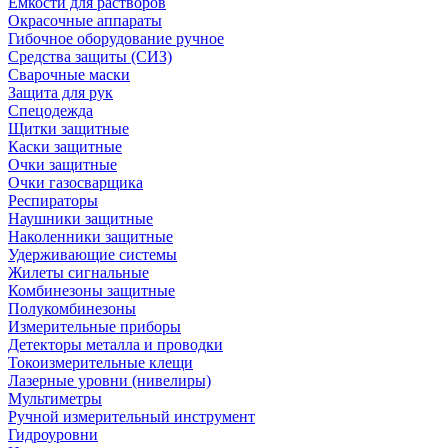
Емкости для растворов
Окрасочные аппараты
Гибочное оборудование ручное
Средства защиты (СИЗ)
Сварочные маски
Защита для рук
Спецодежда
Щитки защитные
Каски защитные
Очки защитные
Очки газосварщика
Респираторы
Наушники защитные
Наколенники защитные
Удерживающие системы
Жилеты сигнальные
Комбинезоны защитные
Полукомбинезоны
Измерительные приборы
Детекторы металла и проводки
Токоизмерительные клещи
Лазерные уровни (нивелиры)
Мультиметры
Ручной измерительный инструмент
Гидроуровни