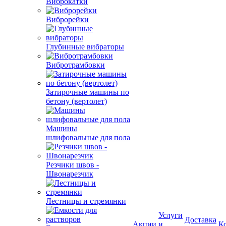
Виброкатки
Виброрейки
Глубинные вибраторы
Вибротрамбовки
Затирочные машины по
бетону (вертолет)
Машины
шлифовальные для пола
Резчики швов -
Швонарезчик
Лестницы и стремянки
Услуги
Доставка
Акции
и
К