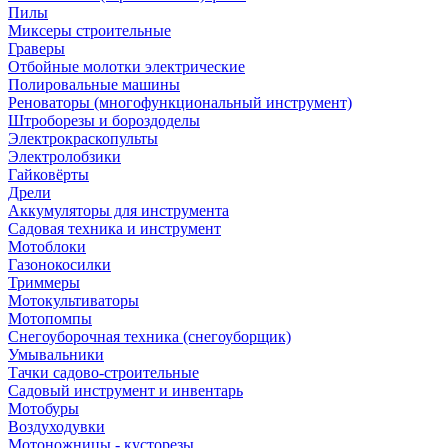
Пилы
Миксеры строительные
Граверы
Отбойные молотки электрические
Полировальные машины
Реноваторы (многофункциональный инструмент)
Штроборезы и бороздоделы
Электрокраскопульты
Электролобзики
Гайковёрты
Дрели
Аккумуляторы для инструмента
Садовая техника и инструмент
Мотоблоки
Газонокосилки
Триммеры
Мотокультиваторы
Мотопомпы
Снегоуборочная техника (снегоуборщик)
Умывальники
Тачки садово-строительные
Садовый инструмент и инвентарь
Мотобуры
Воздуходувки
Мотоножницы - кусторезы