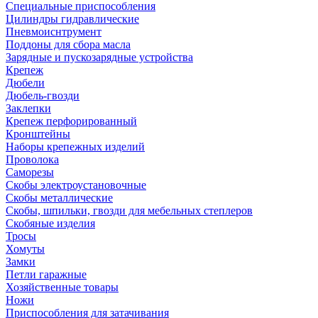
Специальные приспособления
Цилиндры гидравлические
Пневмоиснтрумент
Поддоны для сбора масла
Зарядные и пускозарядные устройства
Крепеж
Дюбели
Дюбель-гвозди
Заклепки
Крепеж перфорированный
Кронштейны
Наборы крепежных изделий
Проволока
Саморезы
Скобы электроустановочные
Скобы металлические
Скобы, шпильки, гвозди для мебельных степлеров
Скобяные изделия
Тросы
Хомуты
Замки
Петли гаражные
Хозяйственные товары
Ножи
Приспособления для затачивания