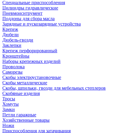
Специальные приспособления
Цилиндры гидравлические
Пневмоиснтрумент
Поддоны для сбора масла
Зарядные и пускозарядные устройства
Крепеж
Дюбели
Дюбель-гвозди
Заклепки
Крепеж перфорированный
Кронштейны
Наборы крепежных изделий
Проволока
Саморезы
Скобы электроустановочные
Скобы металлические
Скобы, шпильки, гвозди для мебельных степлеров
Скобяные изделия
Тросы
Хомуты
Замки
Петли гаражные
Хозяйственные товары
Ножи
Приспособления для затачивания