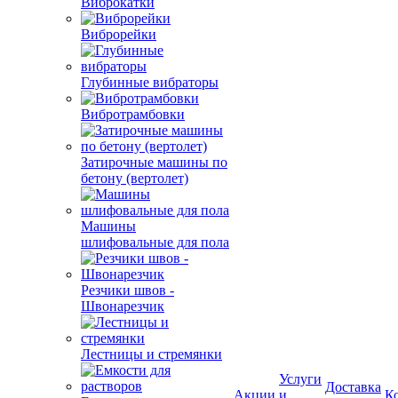
Виброкатки
Виброрейки
Глубинные вибраторы
Вибротрамбовки
Затирочные машины по
бетону (вертолет)
Машины
шлифовальные для пола
Резчики швов -
Швонарезчик
Лестницы и стремянки
Услуги
Доставка
Акции
и
К