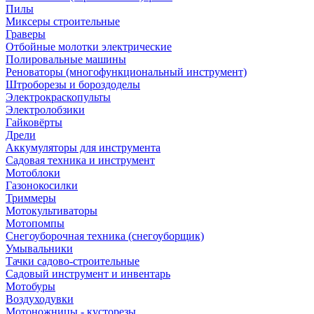
Пилы
Миксеры строительные
Граверы
Отбойные молотки электрические
Полировальные машины
Реноваторы (многофункциональный инструмент)
Штроборезы и бороздоделы
Электрокраскопульты
Электролобзики
Гайковёрты
Дрели
Аккумуляторы для инструмента
Садовая техника и инструмент
Мотоблоки
Газонокосилки
Триммеры
Мотокультиваторы
Мотопомпы
Снегоуборочная техника (снегоуборщик)
Умывальники
Тачки садово-строительные
Садовый инструмент и инвентарь
Мотобуры
Воздуходувки
Мотоножницы - кусторезы