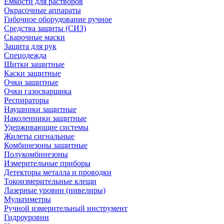
Емкости для растворов
Окрасочные аппараты
Гибочное оборудование ручное
Средства защиты (СИЗ)
Сварочные маски
Защита для рук
Спецодежда
Щитки защитные
Каски защитные
Очки защитные
Очки газосварщика
Респираторы
Наушники защитные
Наколенники защитные
Удерживающие системы
Жилеты сигнальные
Комбинезоны защитные
Полукомбинезоны
Измерительные приборы
Детекторы металла и проводки
Токоизмерительные клещи
Лазерные уровни (нивелиры)
Мультиметры
Ручной измерительный инструмент
Гидроуровни