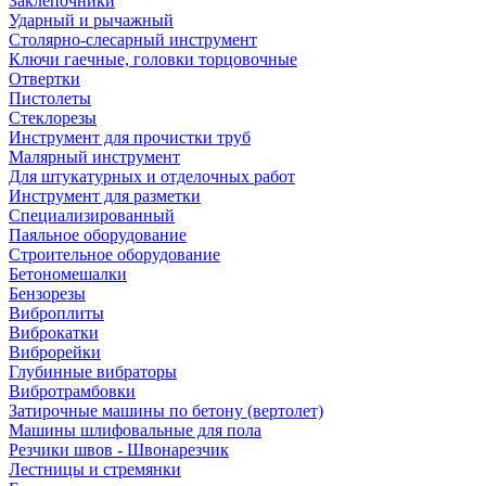
Заклепочники
Ударный и рычажный
Столярно-слесарный инструмент
Ключи гаечные, головки торцовочные
Отвертки
Пистолеты
Стеклорезы
Инструмент для прочистки труб
Малярный инструмент
Для штукатурных и отделочных работ
Инструмент для разметки
Специализированный
Паяльное оборудование
Строительное оборудование
Бетономешалки
Бензорезы
Виброплиты
Виброкатки
Виброрейки
Глубинные вибраторы
Вибротрамбовки
Затирочные машины по бетону (вертолет)
Машины шлифовальные для пола
Резчики швов - Швонарезчик
Лестницы и стремянки