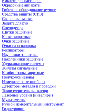
Емкости для растворов
Окрасочные аппараты
Гибочное оборудование ручное
Средства защиты (СИЗ)
Сварочные маски
Защита для рук
Спецодежда
Щитки защитные
Каски защитные
Очки защитные
Очки газосварщика
Респираторы
Наушники защитные
Наколенники защитные
Удерживающие системы
Жилеты сигнальные
Комбинезоны защитные
Полукомбинезоны
Измерительные приборы
Детекторы металла и проводки
Токоизмерительные клещи
Лазерные уровни (нивелиры)
Мультиметры
Ручной измерительный инструмент
Гидроуровни