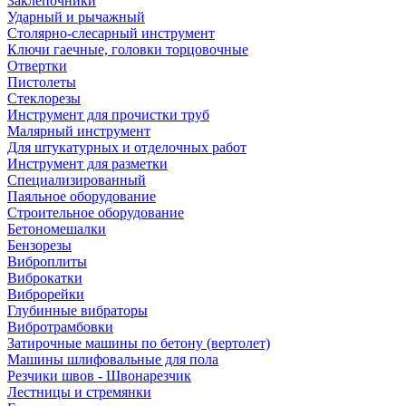
Заклепочники
Ударный и рычажный
Столярно-слесарный инструмент
Ключи гаечные, головки торцовочные
Отвертки
Пистолеты
Стеклорезы
Инструмент для прочистки труб
Малярный инструмент
Для штукатурных и отделочных работ
Инструмент для разметки
Специализированный
Паяльное оборудование
Строительное оборудование
Бетономешалки
Бензорезы
Виброплиты
Виброкатки
Виброрейки
Глубинные вибраторы
Вибротрамбовки
Затирочные машины по бетону (вертолет)
Машины шлифовальные для пола
Резчики швов - Швонарезчик
Лестницы и стремянки