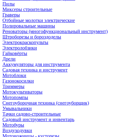
Пилы
Миксеры строительные
Граверы
Отбойные молотки электрические
Полировальные машины
Реноваторы (многофункциональный инструмент)
Штроборезы и бороздоделы
Электрокраскопульты
Электролобзики
Гайковёрты
Дрели
Аккумуляторы для инструмента
Садовая техника и инструмент
Мотоблоки
Газонокосилки
Триммеры
Мотокультиваторы
Мотопомпы
Снегоуборочная техника (снегоуборщик)
Умывальники
Тачки садово-строительные
Садовый инструмент и инвентарь
Мотобуры
Воздуходувки
Мотоножницы - кусторезы