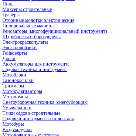
Пилы
Миксеры строительные
Граверы
Отбойные молотки электрические
Полировальные машины
Реноваторы (многофункциональный инструмент)
Штроборезы и бороздоделы
Электрокраскопульты
Электролобзики
Гайковёрты
Дрели
Аккумуляторы для инструмента
Садовая техника и инструмент
Мотоблоки
Газонокосилки
Триммеры
Мотокультиваторы
Мотопомпы
Снегоуборочная техника (снегоуборщик)
Умывальники
Тачки садово-строительные
Садовый инструмент и инвентарь
Мотобуры
Воздуходувки
Мотоножницы - кусторезы