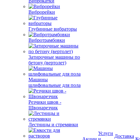
Виброкатки
Виброрейки
Глубинные вибраторы
Вибротрамбовки
Затирочные машины по
бетону (вертолет)
Машины
шлифовальные для пола
Резчики швов -
Швонарезчик
Лестницы и стремянки
Услуги
Доставка
Акции
и
К