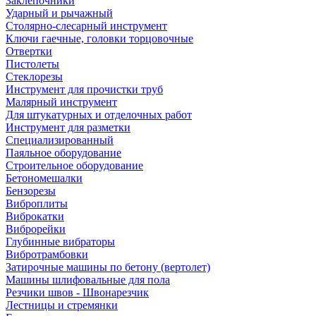
Заклепочники
Ударный и рычажный
Столярно-слесарный инструмент
Ключи гаечные, головки торцовочные
Отвертки
Пистолеты
Стеклорезы
Инструмент для прочистки труб
Малярный инструмент
Для штукатурных и отделочных работ
Инструмент для разметки
Специализированный
Паяльное оборудование
Строительное оборудование
Бетономешалки
Бензорезы
Виброплиты
Виброкатки
Виброрейки
Глубинные вибраторы
Вибротрамбовки
Затирочные машины по бетону (вертолет)
Машины шлифовальные для пола
Резчики швов - Швонарезчик
Лестницы и стремянки