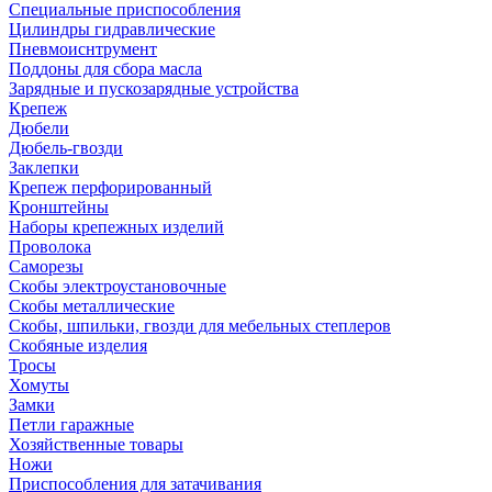
Специальные приспособления
Цилиндры гидравлические
Пневмоиснтрумент
Поддоны для сбора масла
Зарядные и пускозарядные устройства
Крепеж
Дюбели
Дюбель-гвозди
Заклепки
Крепеж перфорированный
Кронштейны
Наборы крепежных изделий
Проволока
Саморезы
Скобы электроустановочные
Скобы металлические
Скобы, шпильки, гвозди для мебельных степлеров
Скобяные изделия
Тросы
Хомуты
Замки
Петли гаражные
Хозяйственные товары
Ножи
Приспособления для затачивания