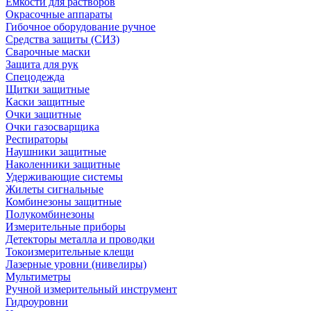
Емкости для растворов
Окрасочные аппараты
Гибочное оборудование ручное
Средства защиты (СИЗ)
Сварочные маски
Защита для рук
Спецодежда
Щитки защитные
Каски защитные
Очки защитные
Очки газосварщика
Респираторы
Наушники защитные
Наколенники защитные
Удерживающие системы
Жилеты сигнальные
Комбинезоны защитные
Полукомбинезоны
Измерительные приборы
Детекторы металла и проводки
Токоизмерительные клещи
Лазерные уровни (нивелиры)
Мультиметры
Ручной измерительный инструмент
Гидроуровни