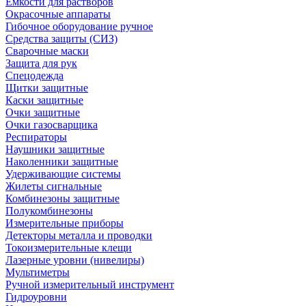
Емкости для растворов
Окрасочные аппараты
Гибочное оборудование ручное
Средства защиты (СИЗ)
Сварочные маски
Защита для рук
Спецодежда
Щитки защитные
Каски защитные
Очки защитные
Очки газосварщика
Респираторы
Наушники защитные
Наколенники защитные
Удерживающие системы
Жилеты сигнальные
Комбинезоны защитные
Полукомбинезоны
Измерительные приборы
Детекторы металла и проводки
Токоизмерительные клещи
Лазерные уровни (нивелиры)
Мультиметры
Ручной измерительный инструмент
Гидроуровни