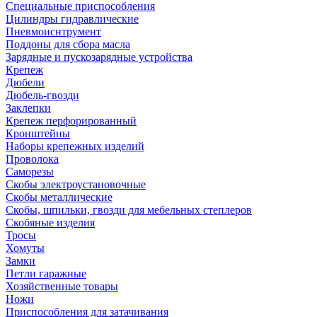
Специальные приспособления
Цилиндры гидравлические
Пневмоиснтрумент
Поддоны для сбора масла
Зарядные и пускозарядные устройства
Крепеж
Дюбели
Дюбель-гвозди
Заклепки
Крепеж перфорированный
Кронштейны
Наборы крепежных изделий
Проволока
Саморезы
Скобы электроустановочные
Скобы металлические
Скобы, шпильки, гвозди для мебельных степлеров
Скобяные изделия
Тросы
Хомуты
Замки
Петли гаражные
Хозяйственные товары
Ножи
Приспособления для затачивания