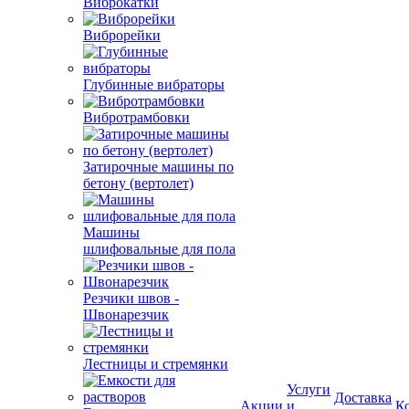
Виброкатки
Виброрейки
Глубинные вибраторы
Вибротрамбовки
Затирочные машины по
бетону (вертолет)
Машины
шлифовальные для пола
Резчики швов -
Швонарезчик
Лестницы и стремянки
Услуги
Доставка
Акции
и
К