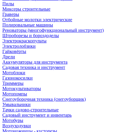
Пилы
Миксеры строительные
Граверы
Отбойные молотки электрические
Полировальные машины
Реноваторы (многофункциональный инструмент)
Штроборезы и бороздоделы
Электрокраскопульты
Электролобзики
Гайковёрты
Дрели
Аккумуляторы для инструмента
Садовая техника и инструмент
Мотоблоки
Газонокосилки
Триммеры
Мотокультиваторы
Мотопомпы
Снегоуборочная техника (снегоуборщик)
Умывальники
Тачки садово-строительные
Садовый инструмент и инвентарь
Мотобуры
Воздуходувки
Мотоножницы - кусторезы