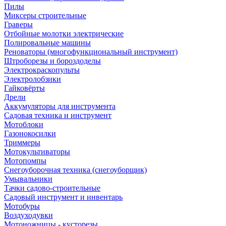
Пилы
Миксеры строительные
Граверы
Отбойные молотки электрические
Полировальные машины
Реноваторы (многофункциональный инструмент)
Штроборезы и бороздоделы
Электрокраскопульты
Электролобзики
Гайковёрты
Дрели
Аккумуляторы для инструмента
Садовая техника и инструмент
Мотоблоки
Газонокосилки
Триммеры
Мотокультиваторы
Мотопомпы
Снегоуборочная техника (снегоуборщик)
Умывальники
Тачки садово-строительные
Садовый инструмент и инвентарь
Мотобуры
Воздуходувки
Мотоножницы - кусторезы