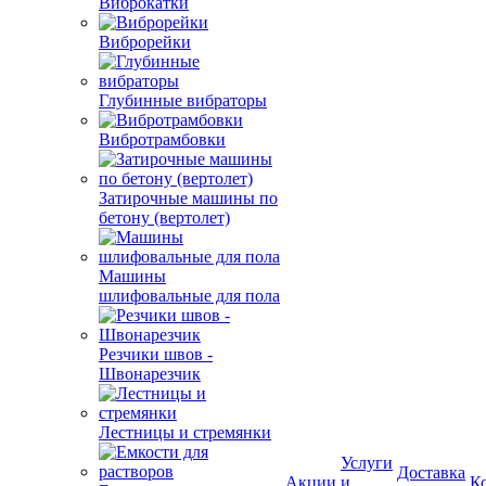
Виброкатки
Виброрейки
Глубинные вибраторы
Вибротрамбовки
Затирочные машины по
бетону (вертолет)
Машины
шлифовальные для пола
Резчики швов -
Швонарезчик
Лестницы и стремянки
Услуги
Доставка
Акции
и
К