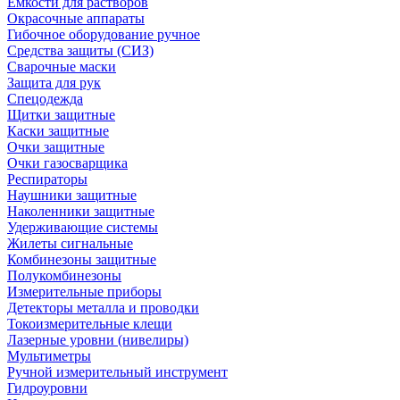
Емкости для растворов
Окрасочные аппараты
Гибочное оборудование ручное
Средства защиты (СИЗ)
Сварочные маски
Защита для рук
Спецодежда
Щитки защитные
Каски защитные
Очки защитные
Очки газосварщика
Респираторы
Наушники защитные
Наколенники защитные
Удерживающие системы
Жилеты сигнальные
Комбинезоны защитные
Полукомбинезоны
Измерительные приборы
Детекторы металла и проводки
Токоизмерительные клещи
Лазерные уровни (нивелиры)
Мультиметры
Ручной измерительный инструмент
Гидроуровни