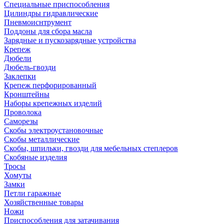
Специальные приспособления
Цилиндры гидравлические
Пневмоиснтрумент
Поддоны для сбора масла
Зарядные и пускозарядные устройства
Крепеж
Дюбели
Дюбель-гвозди
Заклепки
Крепеж перфорированный
Кронштейны
Наборы крепежных изделий
Проволока
Саморезы
Скобы электроустановочные
Скобы металлические
Скобы, шпильки, гвозди для мебельных степлеров
Скобяные изделия
Тросы
Хомуты
Замки
Петли гаражные
Хозяйственные товары
Ножи
Приспособления для затачивания