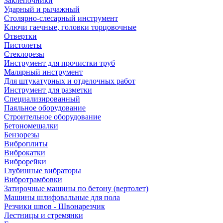
Заклепочники
Ударный и рычажный
Столярно-слесарный инструмент
Ключи гаечные, головки торцовочные
Отвертки
Пистолеты
Стеклорезы
Инструмент для прочистки труб
Малярный инструмент
Для штукатурных и отделочных работ
Инструмент для разметки
Специализированный
Паяльное оборудование
Строительное оборудование
Бетономешалки
Бензорезы
Виброплиты
Виброкатки
Виброрейки
Глубинные вибраторы
Вибротрамбовки
Затирочные машины по бетону (вертолет)
Машины шлифовальные для пола
Резчики швов - Швонарезчик
Лестницы и стремянки