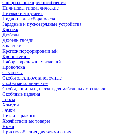
Специальные приспособления
Цилиндры гидравлические
Пневмоиснтрумент
Поддоны для сбора масла
Зарядные и пускозарядные устройства
Крепеж
Дюбели
Дюбель-гвозди
Заклепки
Крепеж перфорированный
Кронштейны
Наборы крепежных изделий
Проволока
Саморезы
Скобы электроустановочные
Скобы металлические
Скобы, шпильки, гвозди для мебельных степлеров
Скобяные изделия
Тросы
Хомуты
Замки
Петли гаражные
Хозяйственные товары
Ножи
Приспособления для затачивания