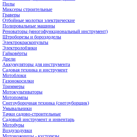
Пилы
Миксеры строительные
Граверы
Отбойные молотки электрические
Полировальные машины
Реноваторы (многофункциональный инструмент)
Штроборезы и бороздоделы
Электрокраскопульты
Электролобзики
Гайковёрты
Дрели
Аккумуляторы для инструмента
Садовая техника и инструмент
Мотоблоки
Газонокосилки
Триммеры
Мотокультиваторы
Мотопомпы
Снегоуборочная техника (снегоуборщик)
Умывальники
Тачки садово-строительные
Садовый инструмент и инвентарь
Мотобуры
Воздуходувки
Мотоножницы - кусторезы