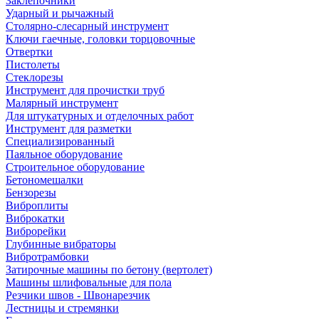
Заклепочники
Ударный и рычажный
Столярно-слесарный инструмент
Ключи гаечные, головки торцовочные
Отвертки
Пистолеты
Стеклорезы
Инструмент для прочистки труб
Малярный инструмент
Для штукатурных и отделочных работ
Инструмент для разметки
Специализированный
Паяльное оборудование
Строительное оборудование
Бетономешалки
Бензорезы
Виброплиты
Виброкатки
Виброрейки
Глубинные вибраторы
Вибротрамбовки
Затирочные машины по бетону (вертолет)
Машины шлифовальные для пола
Резчики швов - Швонарезчик
Лестницы и стремянки