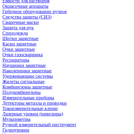
Емкости для растворов
Окрасочные аппараты
Гибочное оборудование ручное
Средства защиты (СИЗ)
Сварочные маски
Защита для рук
Спецодежда
Щитки защитные
Каски защитные
Очки защитные
Очки газосварщика
Респираторы
Наушники защитные
Наколенники защитные
Удерживающие системы
Жилеты сигнальные
Комбинезоны защитные
Полукомбинезоны
Измерительные приборы
Детекторы металла и проводки
Токоизмерительные клещи
Лазерные уровни (нивелиры)
Мультиметры
Ручной измерительный инструмент
Гидроуровни