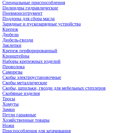
Специальные приспособления
Цилиндры гидравлические
Пневмоиснтрумент
Поддоны для сбора масла
Зарядные и пускозарядные устройства
Крепеж
Дюбели
Дюбель-гвозди
Заклепки
Крепеж перфорированный
Кронштейны
Наборы крепежных изделий
Проволока
Саморезы
Скобы электроустановочные
Скобы металлические
Скобы, шпильки, гвозди для мебельных степлеров
Скобяные изделия
Тросы
Хомуты
Замки
Петли гаражные
Хозяйственные товары
Ножи
Приспособления для затачивания