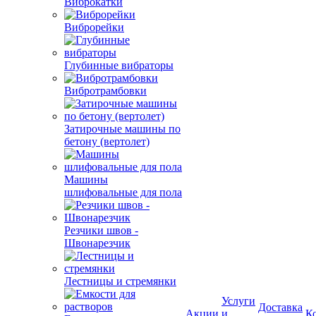
Виброкатки
Виброрейки
Глубинные вибраторы
Вибротрамбовки
Затирочные машины по
бетону (вертолет)
Машины
шлифовальные для пола
Резчики швов -
Швонарезчик
Лестницы и стремянки
Услуги
Доставка
Акции
и
К