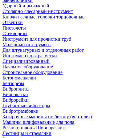
Заклепочники
Ударный и рычажный
Столярно-слесарный инструмент
Ключи гаечные, головки торцовочные
Отвертки
Пистолеты
Стеклорезы
Инструмент для прочистки труб
Малярный инструмент
Для штукатурных и отделочных работ
Инструмент для разметки
Специализированный
Паяльное оборудование
Строительное оборудование
Бетономешалки
Бензорезы
Виброплиты
Виброкатки
Виброрейки
Глубинные вибраторы
Вибротрамбовки
Затирочные машины по бетону (вертолет)
Машины шлифовальные для пола
Резчики швов - Швонарезчик
Лестницы и стремянки