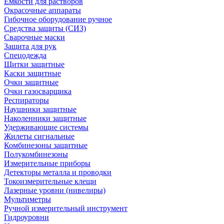
Емкости для растворов
Окрасочные аппараты
Гибочное оборудование ручное
Средства защиты (СИЗ)
Сварочные маски
Защита для рук
Спецодежда
Щитки защитные
Каски защитные
Очки защитные
Очки газосварщика
Респираторы
Наушники защитные
Наколенники защитные
Удерживающие системы
Жилеты сигнальные
Комбинезоны защитные
Полукомбинезоны
Измерительные приборы
Детекторы металла и проводки
Токоизмерительные клещи
Лазерные уровни (нивелиры)
Мультиметры
Ручной измерительный инструмент
Гидроуровни