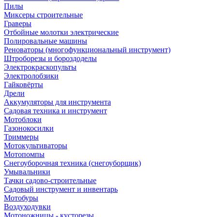
Пилы
Миксеры строительные
Граверы
Отбойные молотки электрические
Полировальные машины
Реноваторы (многофункциональный инструмент)
Штроборезы и бороздоделы
Электрокраскопульты
Электролобзики
Гайковёрты
Дрели
Аккумуляторы для инструмента
Садовая техника и инструмент
Мотоблоки
Газонокосилки
Триммеры
Мотокультиваторы
Мотопомпы
Снегоуборочная техника (снегоуборщик)
Умывальники
Тачки садово-строительные
Садовый инструмент и инвентарь
Мотобуры
Воздуходувки
Мотоножницы - кусторезы