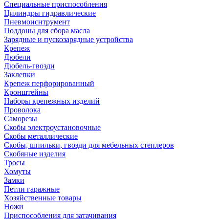
Специальные приспособления
Цилиндры гидравлические
Пневмоиснтрумент
Поддоны для сбора масла
Зарядные и пускозарядные устройства
Крепеж
Дюбели
Дюбель-гвозди
Заклепки
Крепеж перфорированный
Кронштейны
Наборы крепежных изделий
Проволока
Саморезы
Скобы электроустановочные
Скобы металлические
Скобы, шпильки, гвозди для мебельных степлеров
Скобяные изделия
Тросы
Хомуты
Замки
Петли гаражные
Хозяйственные товары
Ножи
Приспособления для затачивания