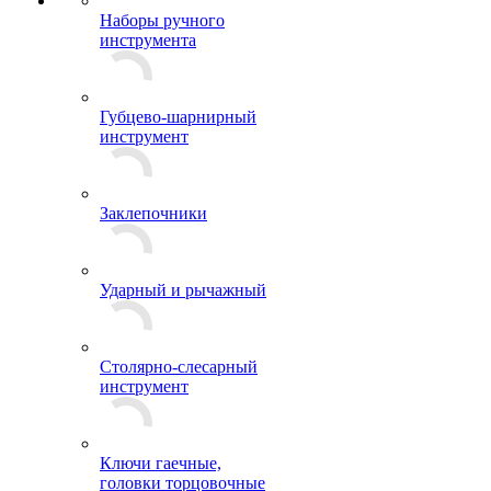
Наборы ручного
инструмента
Губцево-шарнирный
инструмент
Заклепочники
Ударный и рычажный
Столярно-слесарный
инструмент
Ключи гаечные,
головки торцовочные