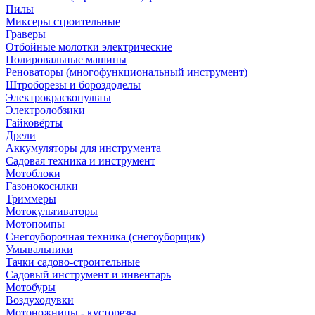
Пилы
Миксеры строительные
Граверы
Отбойные молотки электрические
Полировальные машины
Реноваторы (многофункциональный инструмент)
Штроборезы и бороздоделы
Электрокраскопульты
Электролобзики
Гайковёрты
Дрели
Аккумуляторы для инструмента
Садовая техника и инструмент
Мотоблоки
Газонокосилки
Триммеры
Мотокультиваторы
Мотопомпы
Снегоуборочная техника (снегоуборщик)
Умывальники
Тачки садово-строительные
Садовый инструмент и инвентарь
Мотобуры
Воздуходувки
Мотоножницы - кусторезы