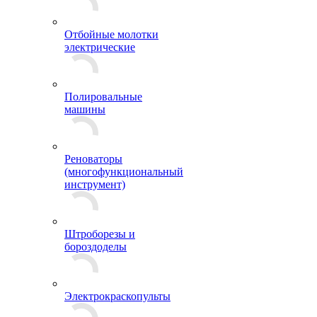
Отбойные молотки
электрические
Полировальные
машины
Реноваторы
(многофункциональный
инструмент)
Штроборезы и
бороздоделы
Электрокраскопульты