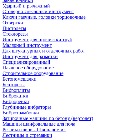
Заклепочники
Ударный и рычажный
Столярно-слесарный инструмент
Ключи гаечные, головки торцовочные
Отвертки
Пистолеты
Стеклорезы
Инструмент для прочистки труб
Малярный инструмент
Для штукатурных и отделочных работ
Инструмент для разметки
Специализированный
Паяльное оборудование
Строительное оборудование
Бетономешалки
Бензорезы
Виброплиты
Виброкатки
Виброрейки
Глубинные вибраторы
Вибротрамбовки
Затирочные машины по бетону (вертолет)
Машины шлифовальные для пола
Резчики швов - Швонарезчик
Лестницы и стремянки