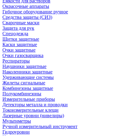
Емкости для растворов
Окрасочные аппараты
Гибочное оборудование ручное
Средства защиты (СИЗ)
Сварочные маски
Защита для рук
Спецодежда
Щитки защитные
Каски защитные
Очки защитные
Очки газосварщика
Респираторы
Наушники защитные
Наколенники защитные
Удерживающие системы
Жилеты сигнальные
Комбинезоны защитные
Полукомбинезоны
Измерительные приборы
Детекторы металла и проводки
Токоизмерительные клещи
Лазерные уровни (нивелиры)
Мультиметры
Ручной измерительный инструмент
Гидроуровни