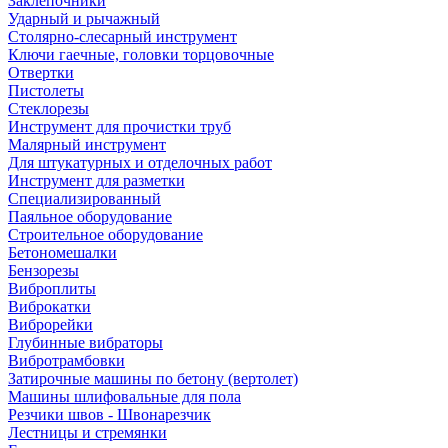
Заклепочники
Ударный и рычажный
Столярно-слесарный инструмент
Ключи гаечные, головки торцовочные
Отвертки
Пистолеты
Стеклорезы
Инструмент для прочистки труб
Малярный инструмент
Для штукатурных и отделочных работ
Инструмент для разметки
Специализированный
Паяльное оборудование
Строительное оборудование
Бетономешалки
Бензорезы
Виброплиты
Виброкатки
Виброрейки
Глубинные вибраторы
Вибротрамбовки
Затирочные машины по бетону (вертолет)
Машины шлифовальные для пола
Резчики швов - Швонарезчик
Лестницы и стремянки