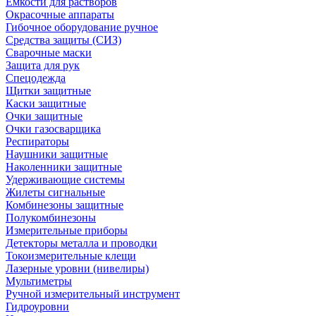
Емкости для растворов
Окрасочные аппараты
Гибочное оборудование ручное
Средства защиты (СИЗ)
Сварочные маски
Защита для рук
Спецодежда
Щитки защитные
Каски защитные
Очки защитные
Очки газосварщика
Респираторы
Наушники защитные
Наколенники защитные
Удерживающие системы
Жилеты сигнальные
Комбинезоны защитные
Полукомбинезоны
Измерительные приборы
Детекторы металла и проводки
Токоизмерительные клещи
Лазерные уровни (нивелиры)
Мультиметры
Ручной измерительный инструмент
Гидроуровни