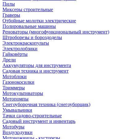
Пилы
Миксеры строительные
Граверы
Отбойные молотки электрические
Полировальные машины
Реноваторы (многофункциональный инструмент)
Штроборезы и бороздоделы
Электрокраскопульты
Электролобзики
Гайковёрты
Дрели
Аккумуляторы для инструмента
Садовая техника и инструмент
Мотоблоки
Газонокосилки
Триммеры
Мотокультиваторы
Мотопомпы
Снегоуборочная техника (снегоуборщик)
Умывальники
Тачки садово-строительные
Садовый инструмент и инвентарь
Мотобуры
Воздуходувки
Мотоножницы - кусторезы