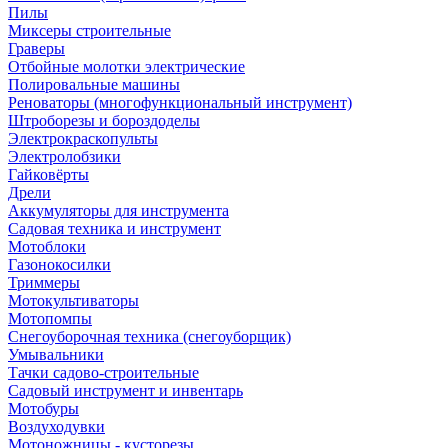
Пилы
Миксеры строительные
Граверы
Отбойные молотки электрические
Полировальные машины
Реноваторы (многофункциональный инструмент)
Штроборезы и бороздоделы
Электрокраскопульты
Электролобзики
Гайковёрты
Дрели
Аккумуляторы для инструмента
Садовая техника и инструмент
Мотоблоки
Газонокосилки
Триммеры
Мотокультиваторы
Мотопомпы
Снегоуборочная техника (снегоуборщик)
Умывальники
Тачки садово-строительные
Садовый инструмент и инвентарь
Мотобуры
Воздуходувки
Мотоножницы - кусторезы