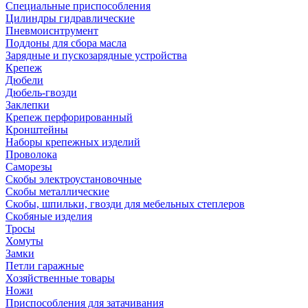
Специальные приспособления
Цилиндры гидравлические
Пневмоиснтрумент
Поддоны для сбора масла
Зарядные и пускозарядные устройства
Крепеж
Дюбели
Дюбель-гвозди
Заклепки
Крепеж перфорированный
Кронштейны
Наборы крепежных изделий
Проволока
Саморезы
Скобы электроустановочные
Скобы металлические
Скобы, шпильки, гвозди для мебельных степлеров
Скобяные изделия
Тросы
Хомуты
Замки
Петли гаражные
Хозяйственные товары
Ножи
Приспособления для затачивания