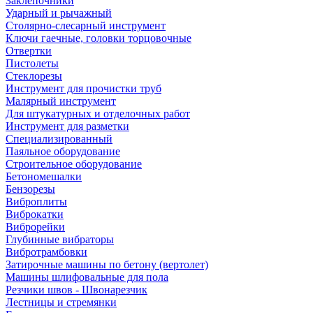
Заклепочники
Ударный и рычажный
Столярно-слесарный инструмент
Ключи гаечные, головки торцовочные
Отвертки
Пистолеты
Стеклорезы
Инструмент для прочистки труб
Малярный инструмент
Для штукатурных и отделочных работ
Инструмент для разметки
Специализированный
Паяльное оборудование
Строительное оборудование
Бетономешалки
Бензорезы
Виброплиты
Виброкатки
Виброрейки
Глубинные вибраторы
Вибротрамбовки
Затирочные машины по бетону (вертолет)
Машины шлифовальные для пола
Резчики швов - Швонарезчик
Лестницы и стремянки