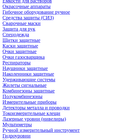
Емкости для растворов
Окрасочные аппараты
Гибочное оборудование ручное
Средства защиты (СИЗ)
Сварочные маски
Защита для рук
Спецодежда
Щитки защитные
Каски защитные
Очки защитные
Очки газосварщика
Респираторы
Наушники защитные
Наколенники защитные
Удерживающие системы
Жилеты сигнальные
Комбинезоны защитные
Полукомбинезоны
Измерительные приборы
Детекторы металла и проводки
Токоизмерительные клещи
Лазерные уровни (нивелиры)
Мультиметры
Ручной измерительный инструмент
Гидроуровни