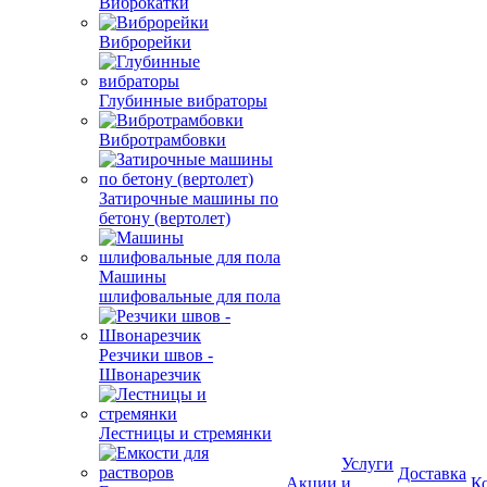
Виброкатки
Виброрейки
Глубинные вибраторы
Вибротрамбовки
Затирочные машины по
бетону (вертолет)
Машины
шлифовальные для пола
Резчики швов -
Швонарезчик
Лестницы и стремянки
Услуги
Доставка
Акции
и
К