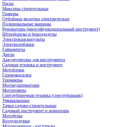
Пилы
Миксеры строительные
Граверы
Отбойные молотки электрические
Полировальные машины
Реноваторы (многофункциональный инструмент)
Штроборезы и бороздоделы
Электрокраскопульты
Электролобзики
Гайковёрты
Дрели
Аккумуляторы для инструмента
Садовая техника и инструмент
Мотоблоки
Газонокосилки
Триммеры
Мотокультиваторы
Мотопомпы
Снегоуборочная техника (снегоуборщик)
Умывальники
Тачки садово-строительные
Садовый инструмент и инвентарь
Мотобуры
Воздуходувки
Мотоножницы - кусторезы