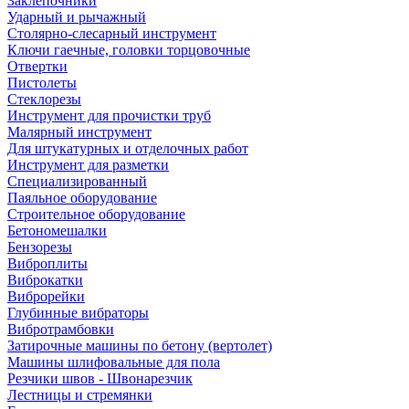
Заклепочники
Ударный и рычажный
Столярно-слесарный инструмент
Ключи гаечные, головки торцовочные
Отвертки
Пистолеты
Стеклорезы
Инструмент для прочистки труб
Малярный инструмент
Для штукатурных и отделочных работ
Инструмент для разметки
Специализированный
Паяльное оборудование
Строительное оборудование
Бетономешалки
Бензорезы
Виброплиты
Виброкатки
Виброрейки
Глубинные вибраторы
Вибротрамбовки
Затирочные машины по бетону (вертолет)
Машины шлифовальные для пола
Резчики швов - Швонарезчик
Лестницы и стремянки