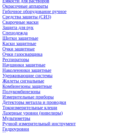
Емкости для растворов
Окрасочные аппараты
Гибочное оборудование ручное
Средства защиты (СИЗ)
Сварочные маски
Защита для рук
Спецодежда
Щитки защитные
Каски защитные
Очки защитные
Очки газосварщика
Респираторы
Наушники защитные
Наколенники защитные
Удерживающие системы
Жилеты сигнальные
Комбинезоны защитные
Полукомбинезоны
Измерительные приборы
Детекторы металла и проводки
Токоизмерительные клещи
Лазерные уровни (нивелиры)
Мультиметры
Ручной измерительный инструмент
Гидроуровни