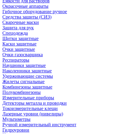
Емкости для растворов
Окрасочные аппараты
Гибочное оборудование ручное
Средства защиты (СИЗ)
Сварочные маски
Защита для рук
Спецодежда
Щитки защитные
Каски защитные
Очки защитные
Очки газосварщика
Респираторы
Наушники защитные
Наколенники защитные
Удерживающие системы
Жилеты сигнальные
Комбинезоны защитные
Полукомбинезоны
Измерительные приборы
Детекторы металла и проводки
Токоизмерительные клещи
Лазерные уровни (нивелиры)
Мультиметры
Ручной измерительный инструмент
Гидроуровни