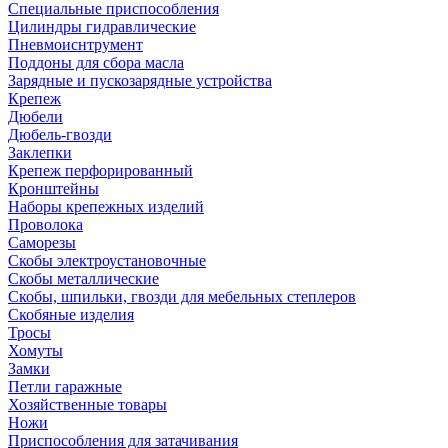
Специальные приспособления
Цилиндры гидравлические
Пневмоиснтрумент
Поддоны для сбора масла
Зарядные и пускозарядные устройства
Крепеж
Дюбели
Дюбель-гвозди
Заклепки
Крепеж перфорированный
Кронштейны
Наборы крепежных изделий
Проволока
Саморезы
Скобы электроустановочные
Скобы металлические
Скобы, шпильки, гвозди для мебельных степлеров
Скобяные изделия
Тросы
Хомуты
Замки
Петли гаражные
Хозяйственные товары
Ножи
Приспособления для затачивания