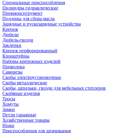
Специальные приспособления
Цилиндры гидравлические
Пневмоиснтрумент
Поддоны для сбора масла
Зарядные и пускозарядные устройства
Крепеж
Дюбели
Дюбель-гвозди
Заклепки
Крепеж перфорированный
Кронштейны
Наборы крепежных изделий
Проволока
Саморезы
Скобы электроустановочные
Скобы металлические
Скобы, шпильки, гвозди для мебельных степлеров
Скобяные изделия
Тросы
Хомуты
Замки
Петли гаражные
Хозяйственные товары
Ножи
Приспособления для затачивания