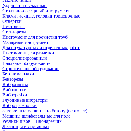
Заклепочники
Ударный и рычажный
Столярно-слесарный инструмент
Ключи гаечные, головки торцовочные
Отвертки
Пистолеты
Стеклорезы
Инструмент для прочистки труб
Малярный инструмент
Для штукатурных и отделочных работ
Инструмент для разметки
Специализированный
Паяльное оборудование
Строительное оборудование
Бетономешалки
Бензорезы
Виброплиты
Виброкатки
Виброрейки
Глубинные вибраторы
Вибротрамбовки
Затирочные машины по бетону (вертолет)
Машины шлифовальные для пола
Резчики швов - Швонарезчик
Лестницы и стремянки