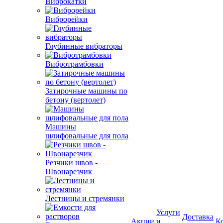
Виброкатки
Виброрейки
Глубинные вибраторы
Вибротрамбовки
Затирочные машины по
бетону (вертолет)
Машины
шлифовальные для пола
Резчики швов -
Швонарезчик
Лестницы и стремянки
Услуги
Доставка
Акции
и
К