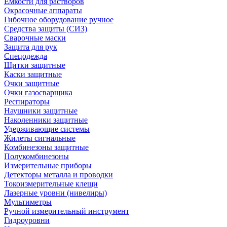
Емкости для растворов
Окрасочные аппараты
Гибочное оборудование ручное
Средства защиты (СИЗ)
Сварочные маски
Защита для рук
Спецодежда
Щитки защитные
Каски защитные
Очки защитные
Очки газосварщика
Респираторы
Наушники защитные
Наколенники защитные
Удерживающие системы
Жилеты сигнальные
Комбинезоны защитные
Полукомбинезоны
Измерительные приборы
Детекторы металла и проводки
Токоизмерительные клещи
Лазерные уровни (нивелиры)
Мультиметры
Ручной измерительный инструмент
Гидроуровни