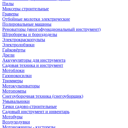
Пилы
Миксеры строительные
Граверы
Отбойные молотки электрические
Полировальные машины
Реноваторы (многофункциональный инструмент)
Штроборезы и бороздоделы
Электрокраскопульты
Электролобзики
Гайковёрты
Дрели
Аккумуляторы для инструмента
Садовая техника и инструмент
Мотоблоки
Газонокосилки
Триммеры
Мотокультиваторы
Мотопомпы
Снегоуборочная техника (снегоуборщик)
Умывальники
Тачки садово-строительные
Садовый инструмент и инвентарь
Мотобуры
Воздуходувки
Мотоножницы - кусторезы