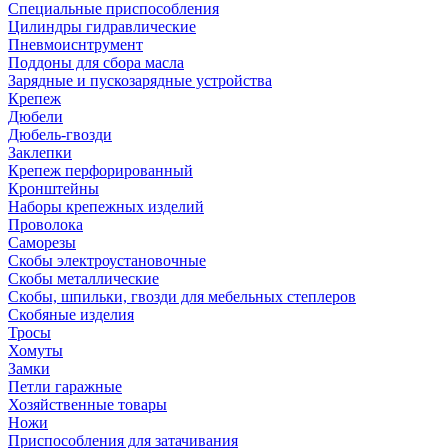
Специальные приспособления
Цилиндры гидравлические
Пневмоиснтрумент
Поддоны для сбора масла
Зарядные и пускозарядные устройства
Крепеж
Дюбели
Дюбель-гвозди
Заклепки
Крепеж перфорированный
Кронштейны
Наборы крепежных изделий
Проволока
Саморезы
Скобы электроустановочные
Скобы металлические
Скобы, шпильки, гвозди для мебельных степлеров
Скобяные изделия
Тросы
Хомуты
Замки
Петли гаражные
Хозяйственные товары
Ножи
Приспособления для затачивания