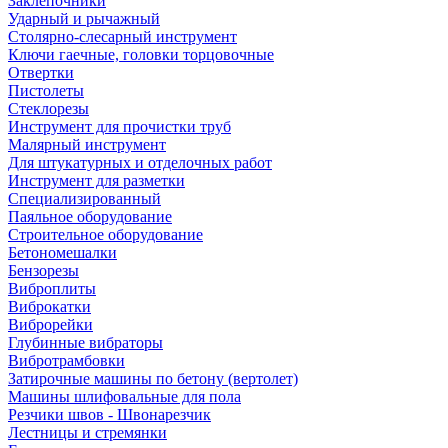
Заклепочники
Ударный и рычажный
Столярно-слесарный инструмент
Ключи гаечные, головки торцовочные
Отвертки
Пистолеты
Стеклорезы
Инструмент для прочистки труб
Малярный инструмент
Для штукатурных и отделочных работ
Инструмент для разметки
Специализированный
Паяльное оборудование
Строительное оборудование
Бетономешалки
Бензорезы
Виброплиты
Виброкатки
Виброрейки
Глубинные вибраторы
Вибротрамбовки
Затирочные машины по бетону (вертолет)
Машины шлифовальные для пола
Резчики швов - Швонарезчик
Лестницы и стремянки