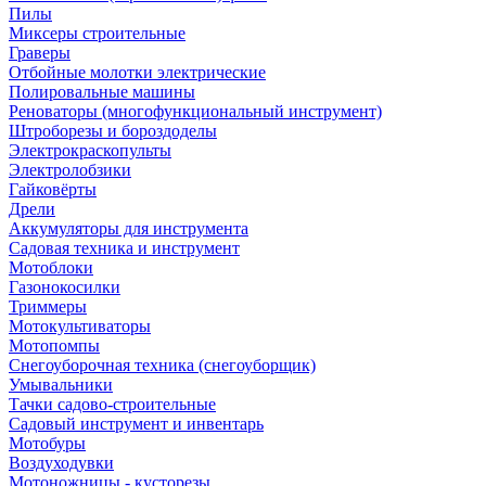
Пилы
Миксеры строительные
Граверы
Отбойные молотки электрические
Полировальные машины
Реноваторы (многофункциональный инструмент)
Штроборезы и бороздоделы
Электрокраскопульты
Электролобзики
Гайковёрты
Дрели
Аккумуляторы для инструмента
Садовая техника и инструмент
Мотоблоки
Газонокосилки
Триммеры
Мотокультиваторы
Мотопомпы
Снегоуборочная техника (снегоуборщик)
Умывальники
Тачки садово-строительные
Садовый инструмент и инвентарь
Мотобуры
Воздуходувки
Мотоножницы - кусторезы