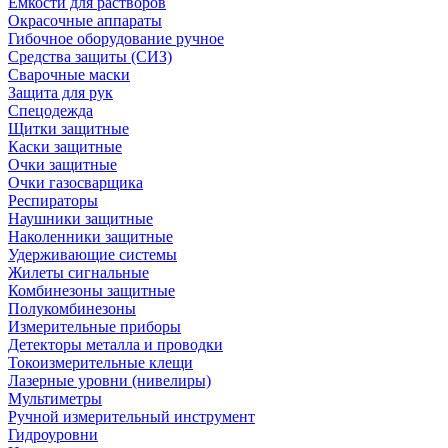
Емкости для растворов
Окрасочные аппараты
Гибочное оборудование ручное
Средства защиты (СИЗ)
Сварочные маски
Защита для рук
Спецодежда
Щитки защитные
Каски защитные
Очки защитные
Очки газосварщика
Респираторы
Наушники защитные
Наколенники защитные
Удерживающие системы
Жилеты сигнальные
Комбинезоны защитные
Полукомбинезоны
Измерительные приборы
Детекторы металла и проводки
Токоизмерительные клещи
Лазерные уровни (нивелиры)
Мультиметры
Ручной измерительный инструмент
Гидроуровни