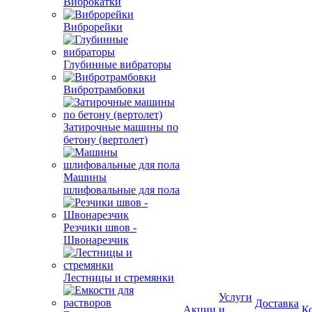
Виброкатки
Виброрейки
Глубинные вибраторы
Вибротрамбовки
Затирочные машины по
бетону (вертолет)
Машины
шлифовальные для пола
Резчики швов -
Швонарезчик
Лестницы и стремянки
Услуги
Доставка
Акции
и
К