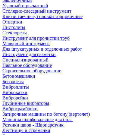
Заклепочники
Ударный и рычажный
Столярно-слесарный инструмент
Ключи гаечные, головки торцовочные
Отвертки
Пистолеты
Стеклорезы
Инструмент для прочистки труб
Малярный инструмент
Для штукатурных и отделочных работ
Инструмент для разметки
Специализированный
Паяльное оборудование
Строительное оборудование
Бетономешалки
Бензорезы
Виброплиты
Виброкатки
Виброрейки
Глубинные вибраторы
Вибротрамбовки
Затирочные машины по бетону (вертолет)
Машины шлифовальные для пола
Резчики швов - Швонарезчик
Лестницы и стремянки