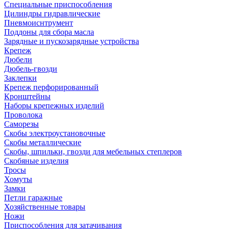
Специальные приспособления
Цилиндры гидравлические
Пневмоиснтрумент
Поддоны для сбора масла
Зарядные и пускозарядные устройства
Крепеж
Дюбели
Дюбель-гвозди
Заклепки
Крепеж перфорированный
Кронштейны
Наборы крепежных изделий
Проволока
Саморезы
Скобы электроустановочные
Скобы металлические
Скобы, шпильки, гвозди для мебельных степлеров
Скобяные изделия
Тросы
Хомуты
Замки
Петли гаражные
Хозяйственные товары
Ножи
Приспособления для затачивания