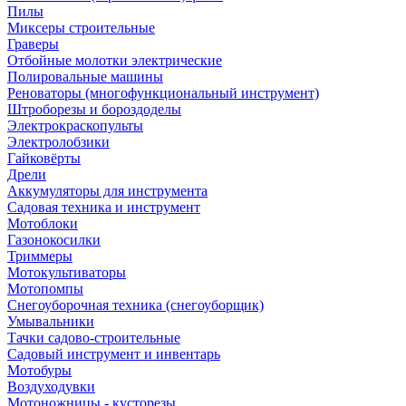
Пилы
Миксеры строительные
Граверы
Отбойные молотки электрические
Полировальные машины
Реноваторы (многофункциональный инструмент)
Штроборезы и бороздоделы
Электрокраскопульты
Электролобзики
Гайковёрты
Дрели
Аккумуляторы для инструмента
Садовая техника и инструмент
Мотоблоки
Газонокосилки
Триммеры
Мотокультиваторы
Мотопомпы
Снегоуборочная техника (снегоуборщик)
Умывальники
Тачки садово-строительные
Садовый инструмент и инвентарь
Мотобуры
Воздуходувки
Мотоножницы - кусторезы