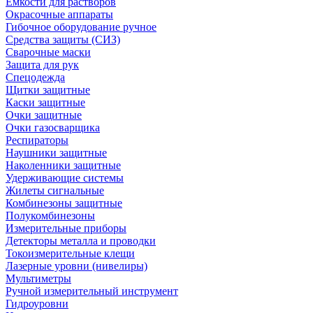
Емкости для растворов
Окрасочные аппараты
Гибочное оборудование ручное
Средства защиты (СИЗ)
Сварочные маски
Защита для рук
Спецодежда
Щитки защитные
Каски защитные
Очки защитные
Очки газосварщика
Респираторы
Наушники защитные
Наколенники защитные
Удерживающие системы
Жилеты сигнальные
Комбинезоны защитные
Полукомбинезоны
Измерительные приборы
Детекторы металла и проводки
Токоизмерительные клещи
Лазерные уровни (нивелиры)
Мультиметры
Ручной измерительный инструмент
Гидроуровни