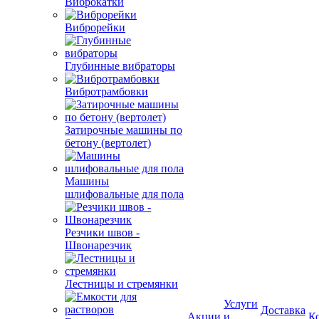
Виброкатки
Виброрейки
Глубинные вибраторы
Вибротрамбовки
Затирочные машины по
бетону (вертолет)
Машины
шлифовальные для пола
Резчики швов -
Швонарезчик
Лестницы и стремянки
Услуги
Доставка
Акции
и
К