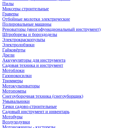
Пилы
Миксеры строительные
Граверы
Отбойные молотки электрические
Полировальные машины
Реноваторы (многофункциональный инструмент)
Штроборезы и бороздоделы
Электрокраскопульты
Электролобзики
Гайковёрты
Дрели
Аккумуляторы для инструмента
Садовая техника и инструмент
Мотоблоки
Газонокосилки
Триммеры
Мотокультиваторы
Мотопомпы
Снегоуборочная техника (снегоуборщик)
Умывальники
Тачки садово-строительные
Садовый инструмент и инвентарь
Мотобуры
Воздуходувки
Мотоножницы - кусторезы