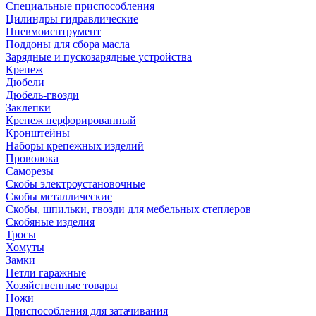
Специальные приспособления
Цилиндры гидравлические
Пневмоиснтрумент
Поддоны для сбора масла
Зарядные и пускозарядные устройства
Крепеж
Дюбели
Дюбель-гвозди
Заклепки
Крепеж перфорированный
Кронштейны
Наборы крепежных изделий
Проволока
Саморезы
Скобы электроустановочные
Скобы металлические
Скобы, шпильки, гвозди для мебельных степлеров
Скобяные изделия
Тросы
Хомуты
Замки
Петли гаражные
Хозяйственные товары
Ножи
Приспособления для затачивания