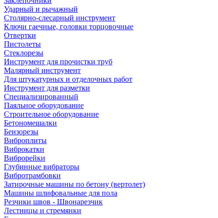
Заклепочники
Ударный и рычажный
Столярно-слесарный инструмент
Ключи гаечные, головки торцовочные
Отвертки
Пистолеты
Стеклорезы
Инструмент для прочистки труб
Малярный инструмент
Для штукатурных и отделочных работ
Инструмент для разметки
Специализированный
Паяльное оборудование
Строительное оборудование
Бетономешалки
Бензорезы
Виброплиты
Виброкатки
Виброрейки
Глубинные вибраторы
Вибротрамбовки
Затирочные машины по бетону (вертолет)
Машины шлифовальные для пола
Резчики швов - Швонарезчик
Лестницы и стремянки