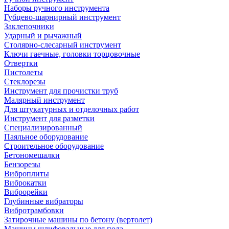
Наборы ручного инструмента
Губцево-шарнирный инструмент
Заклепочники
Ударный и рычажный
Столярно-слесарный инструмент
Ключи гаечные, головки торцовочные
Отвертки
Пистолеты
Стеклорезы
Инструмент для прочистки труб
Малярный инструмент
Для штукатурных и отделочных работ
Инструмент для разметки
Специализированный
Паяльное оборудование
Строительное оборудование
Бетономешалки
Бензорезы
Виброплиты
Виброкатки
Виброрейки
Глубинные вибраторы
Вибротрамбовки
Затирочные машины по бетону (вертолет)
Машины шлифовальные для пола