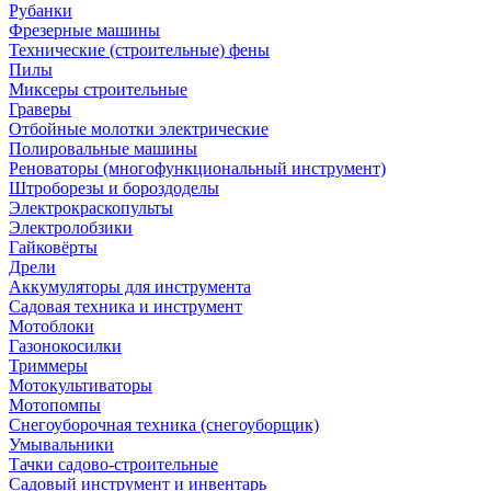
Рубанки
Фрезерные машины
Технические (строительные) фены
Пилы
Миксеры строительные
Граверы
Отбойные молотки электрические
Полировальные машины
Реноваторы (многофункциональный инструмент)
Штроборезы и бороздоделы
Электрокраскопульты
Электролобзики
Гайковёрты
Дрели
Аккумуляторы для инструмента
Садовая техника и инструмент
Мотоблоки
Газонокосилки
Триммеры
Мотокультиваторы
Мотопомпы
Снегоуборочная техника (снегоуборщик)
Умывальники
Тачки садово-строительные
Садовый инструмент и инвентарь