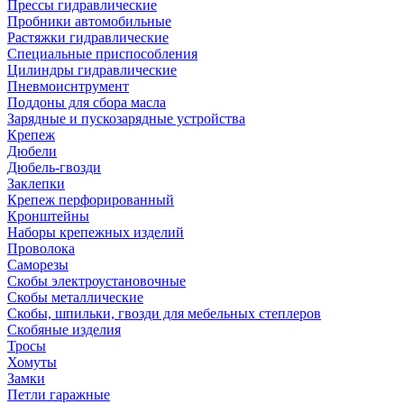
Прессы гидравлические
Пробники автомобильные
Растяжки гидравлические
Специальные приспособления
Цилиндры гидравлические
Пневмоиснтрумент
Поддоны для сбора масла
Зарядные и пускозарядные устройства
Крепеж
Дюбели
Дюбель-гвозди
Заклепки
Крепеж перфорированный
Кронштейны
Наборы крепежных изделий
Проволока
Саморезы
Скобы электроустановочные
Скобы металлические
Скобы, шпильки, гвозди для мебельных степлеров
Скобяные изделия
Тросы
Хомуты
Замки
Петли гаражные