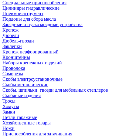
Специальные приспособления
Цилиндры гидравлические
Пневмоиснтрумент
Поддоны для сбора масла
Зарядные и пускозарядные устройства
Крепеж
Дюбели
Дюбель-гвозди
Заклепки
Крепеж перфорированный
Кронштейны
Наборы крепежных изделий
Проволока
Саморезы
Скобы электроустановочные
Скобы металлические
Скобы, шпильки, гвозди для мебельных степлеров
Скобяные изделия
Тросы
Хомуты
Замки
Петли гаражные
Хозяйственные товары
Ножи
Приспособления для затачивания