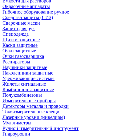
Емкости для растворов
Окрасочные аппараты
Гибочное оборудование ручное
Средства защиты (СИЗ)
Сварочные маски
Защита для рук
Спецодежда
Щитки защитные
Каски защитные
Очки защитные
Очки газосварщика
Респираторы
Наушники защитные
Наколенники защитные
Удерживающие системы
Жилеты сигнальные
Комбинезоны защитные
Полукомбинезоны
Измерительные приборы
Детекторы металла и проводки
Токоизмерительные клещи
Лазерные уровни (нивелиры)
Мультиметры
Ручной измерительный инструмент
Гидроуровни