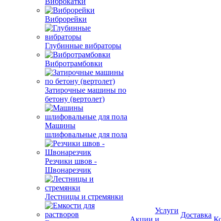
Виброкатки
Виброрейки
Глубинные вибраторы
Вибротрамбовки
Затирочные машины по
бетону (вертолет)
Машины
шлифовальные для пола
Резчики швов -
Швонарезчик
Лестницы и стремянки
Услуги
Доставка
Акции
и
К