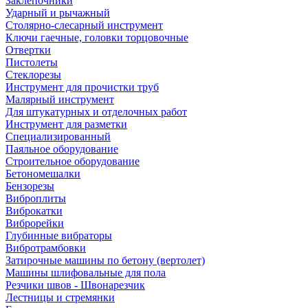
Заклепочники
Ударный и рычажный
Столярно-слесарный инструмент
Ключи гаечные, головки торцовочные
Отвертки
Пистолеты
Стеклорезы
Инструмент для прочистки труб
Малярный инструмент
Для штукатурных и отделочных работ
Инструмент для разметки
Специализированный
Паяльное оборудование
Строительное оборудование
Бетономешалки
Бензорезы
Виброплиты
Виброкатки
Виброрейки
Глубинные вибраторы
Вибротрамбовки
Затирочные машины по бетону (вертолет)
Машины шлифовальные для пола
Резчики швов - Швонарезчик
Лестницы и стремянки