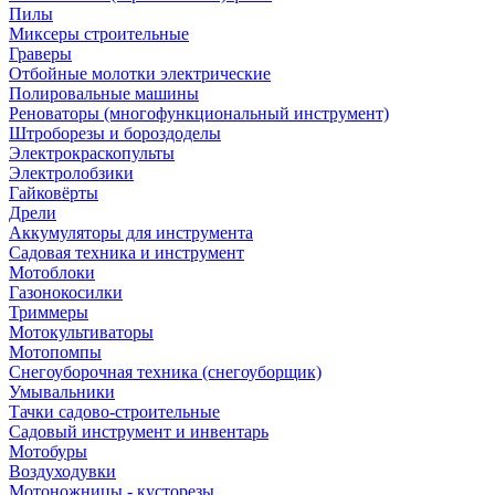
Пилы
Миксеры строительные
Граверы
Отбойные молотки электрические
Полировальные машины
Реноваторы (многофункциональный инструмент)
Штроборезы и бороздоделы
Электрокраскопульты
Электролобзики
Гайковёрты
Дрели
Аккумуляторы для инструмента
Садовая техника и инструмент
Мотоблоки
Газонокосилки
Триммеры
Мотокультиваторы
Мотопомпы
Снегоуборочная техника (снегоуборщик)
Умывальники
Тачки садово-строительные
Садовый инструмент и инвентарь
Мотобуры
Воздуходувки
Мотоножницы - кусторезы