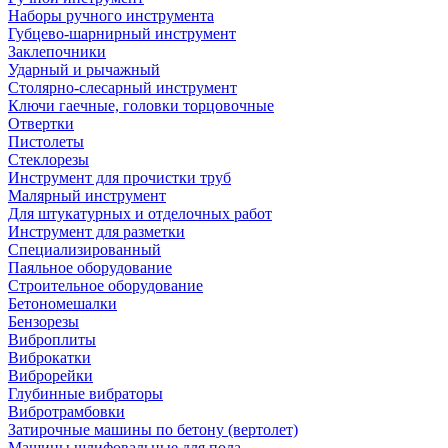
Наборы ручного инструмента
Губцево-шарнирный инструмент
Заклепочники
Ударный и рычажный
Столярно-слесарный инструмент
Ключи гаечные, головки торцовочные
Отвертки
Пистолеты
Стеклорезы
Инструмент для прочистки труб
Малярный инструмент
Для штукатурных и отделочных работ
Инструмент для разметки
Специализированный
Паяльное оборудование
Строительное оборудование
Бетономешалки
Бензорезы
Виброплиты
Виброкатки
Виброрейки
Глубинные вибраторы
Вибротрамбовки
Затирочные машины по бетону (вертолет)
Машины шлифовальные для пола