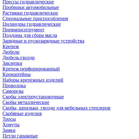
Прессы гидравлические
Пробники автомобильные
Растяжки гидравлические
Специальные приспособления
Цилиндры гидравлические
Пневмоиснтрумент
Поддоны для сбора масла
Зарядные и пускозарядные устройства
Крепеж
Дюбели
Дюбель-гвозди
Заклепки
Крепеж перфорированный
Кронштейны
Наборы крепежных изделий
Проволока
Саморезы
Скобы электроустановочные
Скобы металлические
Скобы, шпильки, гвозди для мебельных степлеров
Скобяные изделия
Тросы
Хомуты
Замки
Петли гаражные