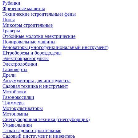
Рубанки
Фрезерные машины
Технические (строительные) фены
Пилы
Миксеры строительные
Граверы
Отбойные молотки электрические
Полировальные машины
Реноваторы (многофункциональный инструмент)
Штроборезы и бороздоделы
Электрокраскопульты
Электролобзики
Гайковёрты
Дрели
Аккумуляторы для инструмента
Садовая техника и инструмент
Мотоблоки
Газонокосилки
Триммеры
Мотокультиваторы
Мотопомпы
Снегоуборочная техника (снегоуборщик)
Умывальники
Тачки садово-строительные
Садовый инструмент и инвентарь