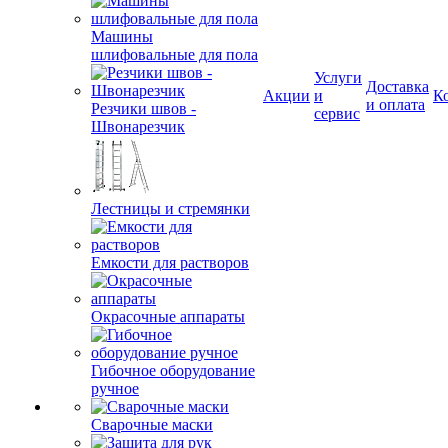
Машины
шлифовальные для пола
Услуги
Резчики швов -
Доставка
Акции
и
К
Швонарезчик
и оплата
сервис
Лестницы и стремянки
Емкости для растворов
Окрасочные аппараты
Гибочное оборудование
ручное
Сварочные маски