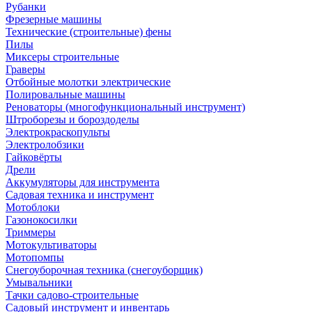
Рубанки
Фрезерные машины
Технические (строительные) фены
Пилы
Миксеры строительные
Граверы
Отбойные молотки электрические
Полировальные машины
Реноваторы (многофункциональный инструмент)
Штроборезы и бороздоделы
Электрокраскопульты
Электролобзики
Гайковёрты
Дрели
Аккумуляторы для инструмента
Садовая техника и инструмент
Мотоблоки
Газонокосилки
Триммеры
Мотокультиваторы
Мотопомпы
Снегоуборочная техника (снегоуборщик)
Умывальники
Тачки садово-строительные
Садовый инструмент и инвентарь