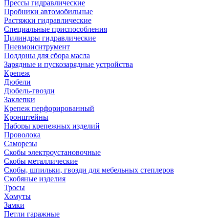
Прессы гидравлические
Пробники автомобильные
Растяжки гидравлические
Специальные приспособления
Цилиндры гидравлические
Пневмоиснтрумент
Поддоны для сбора масла
Зарядные и пускозарядные устройства
Крепеж
Дюбели
Дюбель-гвозди
Заклепки
Крепеж перфорированный
Кронштейны
Наборы крепежных изделий
Проволока
Саморезы
Скобы электроустановочные
Скобы металлические
Скобы, шпильки, гвозди для мебельных степлеров
Скобяные изделия
Тросы
Хомуты
Замки
Петли гаражные