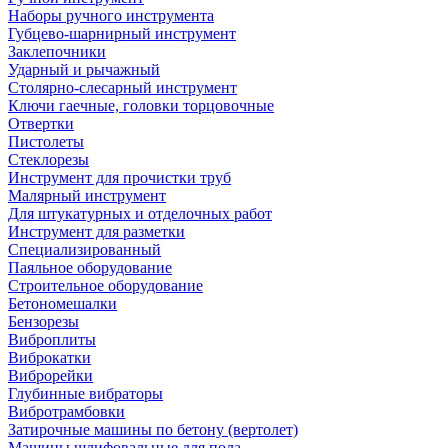
Наборы ручного инструмента
Губцево-шарнирный инструмент
Заклепочники
Ударный и рычажный
Столярно-слесарный инструмент
Ключи гаечные, головки торцовочные
Отвертки
Пистолеты
Стеклорезы
Инструмент для прочистки труб
Малярный инструмент
Для штукатурных и отделочных работ
Инструмент для разметки
Специализированный
Паяльное оборудование
Строительное оборудование
Бетономешалки
Бензорезы
Виброплиты
Виброкатки
Виброрейки
Глубинные вибраторы
Вибротрамбовки
Затирочные машины по бетону (вертолет)
Машины шлифовальные для пола